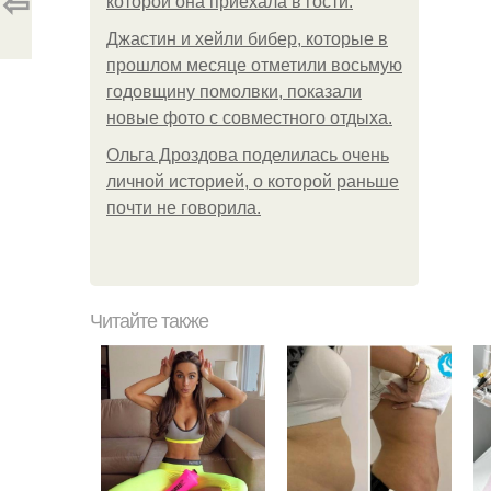
⇦
которой она приехала в гости.
Джастин и хейли бибер, которые в
прошлом месяце отметили восьмую
годовщину помолвки, показали
новые фото с совместного отдыха.
Ольга Дроздова поделилась очень
личной историей, о которой раньше
почти не говорила.
Читайте также