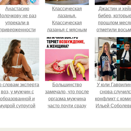
Анастасию
Классическая
Джастин и хей
Волочкову не раз
лазанья.
бибер, которые
упрекали в
Классическая
прошлом меся
приверженности
лазанья с мясным
отметили вось
старевшим бьюти -
фаршем и соусом
годовщину
процедурам.
бешамель - это
помолвки, пока
настоящая
новые фото 
калорийная бомба,
совместного
но какая вкусная!
отдыха.
о словам эксперта
Большинство
У юли Гаврили
воз, у мужчин с
замечало, что после
снова случил
образованной и
оргазма мужчина
конфликт с ком
мудрой супругой
часто почти сразу
Ильей Соболев
вероятность
теряет
скоропостижной
возбуждение, тогда
смерти якобы на
как женщина может