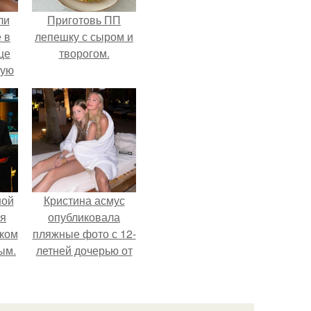
ли
Приготовь ПП
 в
лепешку с сыром и
це
творогом.
мую
зали
с
ной
Кристина асмус
ся
опубликовала
иком
пляжные фото с 12-
ым.
летней дочерью от
Гарика Харламова.