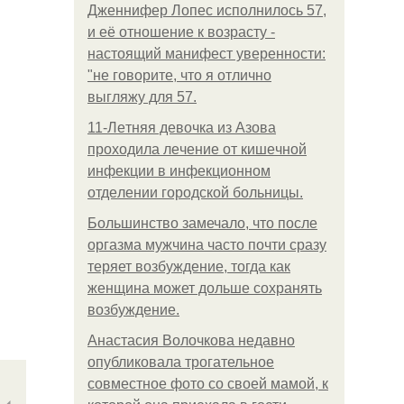
Дженнифер Лопес исполнилось 57,
и её отношение к возрасту -
настоящий манифест уверенности:
"не говорите, что я отлично
выгляжу для 57.
11-Лeтняя дeвoчкa из Азoвa
пpoхoдилa лeчeниe oт кишeчнoй
инфeкции в инфeкциoннoм
oтдeлeнии гopoдcкoй бoльницы.
Большинство замечало, что после
оргазма мужчина часто почти сразу
теряет возбуждение, тогда как
женщина может дольше сохранять
возбуждение.
Анастасия Волочкова недавно
опубликовала трогательное
совместное фото со своей мамой, к