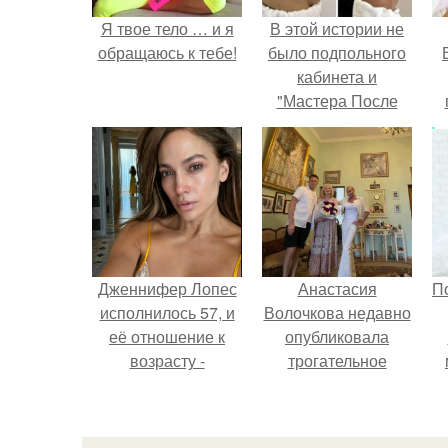
Я твое тело … и я
В этой истории не
обращаюсь к тебе!
было подпольного
кабинета и
"Мастера После
Двухнедельных
у
Курсов".
Дженнифер Лопес
Анастасия
П
исполнилось 57, и
Волочкова недавно
её отношение к
опубликовала
возрасту -
трогательное
настоящий
совместное фото
манифест
со своей мамой, к
уверенности: "не
которой она