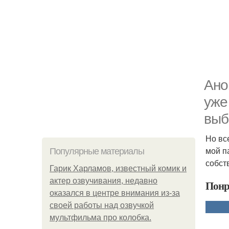
Ано
уже
выб
Но вс
мой п
Популярные материалы
собст
Гарик Харламов, известный комик и
актер озвучивания, недавно
Понр
оказался в центре внимания из-за
своей работы над озвучкой
мультфильма про колобка.