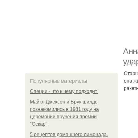
Анн
уда
Старш
она ж
Популярные материалы
ракет
Специи - что к чему подходит.
Майкл Джексон и Брук шилдс
познакомились в 1981 году на
церемонии вручения премии
"Оскар".
5 рецептов домашнего лимонада.