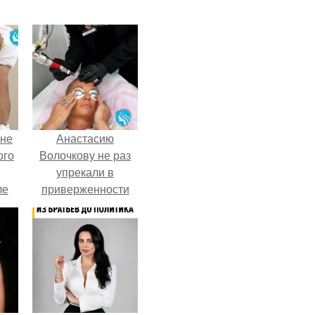
 не
Анастасию
ого
Волочкову не раз
упрекали в
ле
приверженности
ых
устаревшим бьюти -
процедурам.