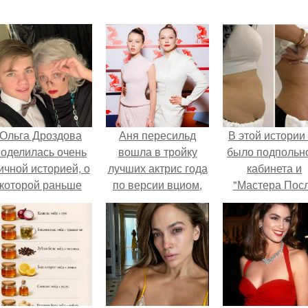
Ольга Дроздова
Аня пересильд
В этой истории
поделилась очень
вошла в тройку
было подпольн
ичной историей, о
лучших актрис года
кабинета и
которой раньше
по версии вциом,
"Мастера Пос
очти не говорила.
разделив первое
Двухнедельн
место с Марией
Курсов".
Ароновой и
Светланой
ходченковой.