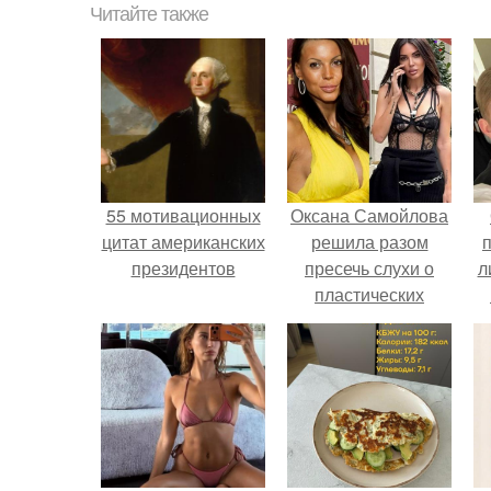
Читайте также
55 мотивационных
Оксана Самойлова
цитат американских
решила разом
президентов
пресечь слухи о
л
пластических
операциях и
п
публично
прояснила
ситуацию.