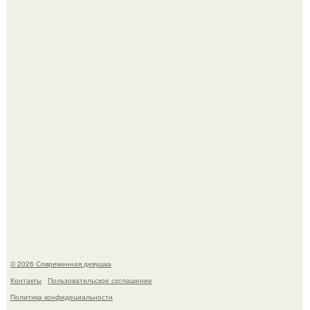
Луис Мигель и Мэрайя Кэри - одна из самых элегантных
и обсуждаемых пар конца 90-х.
Настя Макаревич и её бывший супруг поженились на
борту круизного лайнера.
© 2026 Современная девушка
Контакты
Пользовательское соглашение
Политика конфидециальности