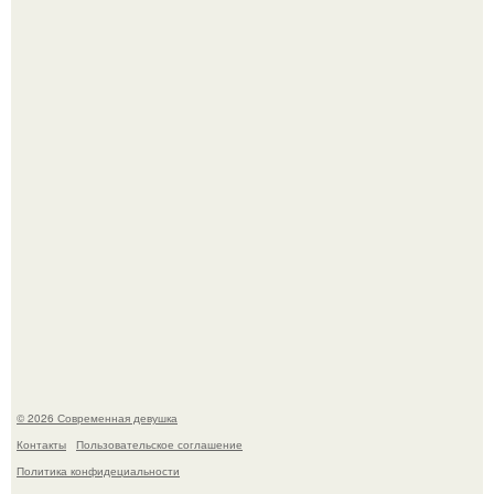
Имбирь - это не только ароматная специя, но и отличный
ингредиент для полезных напитков и блюд.
В стране зафиксировали аномальный психологический
сдвиг: переоценка ценностей и жесткая депрессия
теперь настигают парней на 10 лет раньше.
© 2026 Современная девушка
Контакты
Пользовательское соглашение
Политика конфидециальности