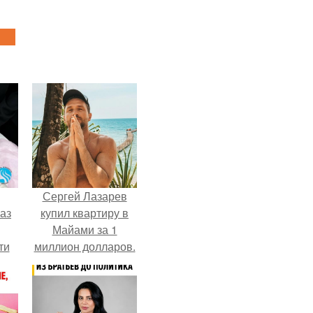
Сергей Лазарев
аз
купил квартиру в
Майами за 1
ти
миллион долларов.
ти -