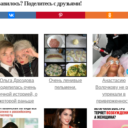
авилось? Поделитесь с друзьями!
Ольга Дроздова
Очень ленивые
Анастасию
поделилась очень
пельмени.
Волочкову не р
ичной историей, о
упрекали в
которой раньше
приверженнос
очти не говорила.
устаревшим бью
процедурам.