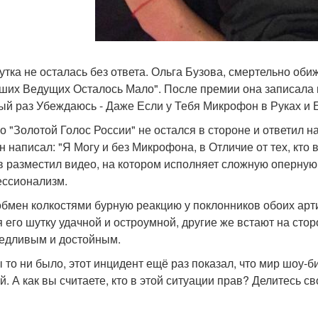
утка не осталась без ответа. Ольга Бузова, смертельно обиж
ших Ведущих Осталось Мало". После премии она записала в
ый раз Убеждаюсь - Даже Если у Тебя Микрофон в Руках и 
о "Золотой Голос России" не остался в стороне и ответил н
он написал: "Я Могу и без Микрофона, в Отличие от тех, кто 
в разместил видео, на котором исполняет сложную оперную
ссионализм.
обмен колкостями бурную реакцию у поклонников обоих арт
я его шутку удачной и остроумной, другие же встают на стор
едливым и достойным.
ы то ни было, этот инцидент ещё раз показал, что мир шоу
й. А как вы считаете, кто в этой ситуации прав? Делитесь 