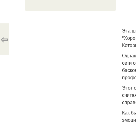
Эта ш
⇦
"Хоро
Котор
Однак
сети 
баско
профе
Этот 
счита
справ
Как б
эмоци