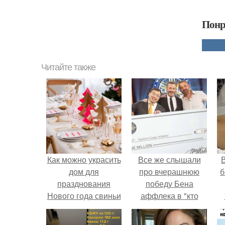
Понр
Читайте также
Как можно украсить
Все же слышали
В
дом для
про вчерашнюю
б
празднования
победу Бена
Нового года свиньи
аффлека в "кто
хочет стать
миллионером?