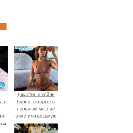
Джастин и хейли
аз
бибер, которые в
прошлом месяце
ти
отметили восьмую
ти -
годовщину
помолвки, показали