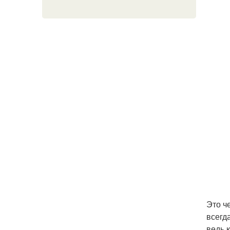
Это ч
всегд
ведь 