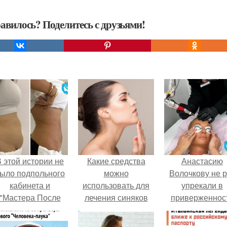
авилось? Поделитесь с друзьями!
 этой истории не
Какие средства
Анастасию
ыло подпольного
можно
Волочкову не р
кабинета и
использовать для
упрекали в
"Мастера После
лечения синяков
приверженнос
Двухнедельных
под глазами
устаревшим бью
Курсов".
процедурам.