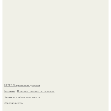
У юли Гаврилиной снова случился конфликт с комиком
Ильей Соболевым.
Рацион 1400 калорий.
© 2026 Современная девушка
Контакты
Пользовательское соглашение
Политика конфидециальности
Обратная связь