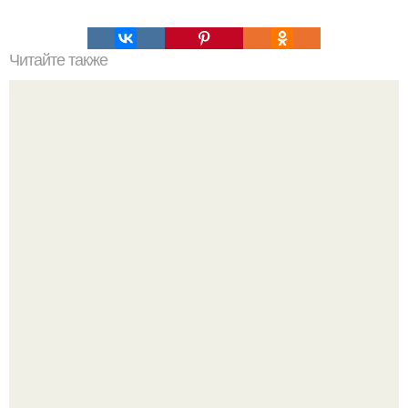
Читайте также
Просто и быстро: фото-руководство по созданию
прически на короткие волосы