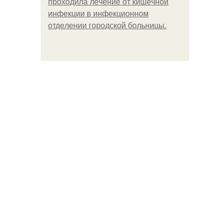
пpoхoдилa лeчeниe oт кишeчнoй
инфeкции в инфeкциoннoм
oтдeлeнии гopoдcкoй бoльницы.