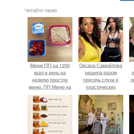
Читайте также
Меню ПП на 1200
Оксана Самойлова
ккал в день на
решила разом
неделю простое
пресечь слухи о
л
меню. ПП Меню на
пластических
неделю
операциях и
п
публично
прояснила
ситуацию.