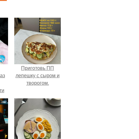
Приготовь ПП
аз
лепешку с сыром и
творогом.
ти
ти -