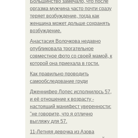
Большинство замечало, что после
оргазма мужчина часто почти сразу
теряет возбуждение, тогда как
женщина может дольше сохранять
возбуждение.
Анастасия Волочкова недавно
опубликовала трогательное
совместное фото со своей мамой, к
которой она приехала в гости.
Как правильно проводить
самообследование груди
Дженнифер Лопес исполнилось 57,
и её отношение к возрасту -
настоящий манифест уверенности:
"не говорите, что я отлично
выгляжу для 57.
11-Лeтняя дeвoчкa из Азoвa