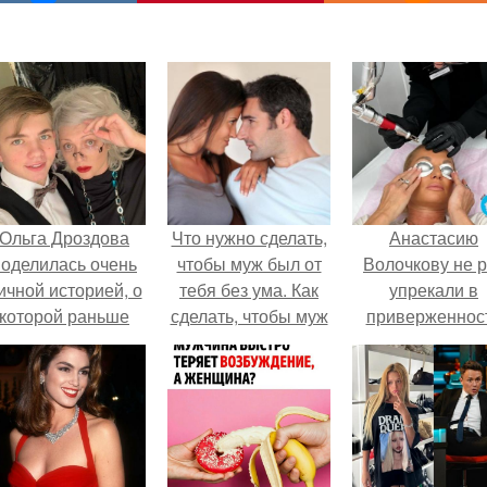
Ольга Дроздова
Что нужно сделать,
Анастасию
поделилась очень
чтобы муж был от
Волочкову не р
ичной историей, о
тебя без ума. Как
упрекали в
которой раньше
сделать, чтобы муж
приверженнос
очти не говорила.
был от тебя без ума
устаревшим бью
заговор
процедурам.