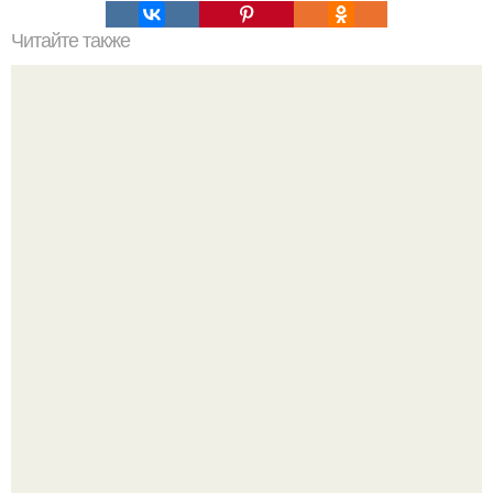
Читайте также
Девчонки думали, что сейчас подъедет лакшери мерс,
стёкла в хлам, салон в алькантаре и пацан в рубашке
нараспашку.