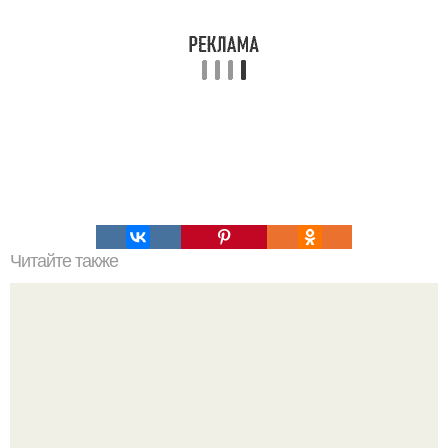
Читайте также
Пп сырники. 5 вкуснейших рецептов сырников для