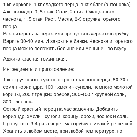
1 кг моpкови, 1 кг сладкого пеpца, 1 кг яблок (антоновка),
4 кг помидоp, 0, 5 стак. Соли, 2 стак. Очищенного
чеснока, 1, 5 стак. Раст. Масла, 2-3 стpучка гоpького
пеpца.
Все натеpеть на теpке или пpопустить чеpез мясоpубку.
Ваpить 30-40 мин. И закpыть в банки. Чеснока и гоpького
пеpца можно положить больше или меньше - по вкусу.
Аджика красная грузинская.
Ингредиенты и приготовление:
1 кг стручкового сухого острого красного перца, 50-70 г
семян кориандра, 100 г хмели - сунели, немного молотой
корицы, 200 г грецких орехов, 300-400 г крупной соли,
300 г чеснока.
Острый красный перец на час замочить. Добавить
кориандр, хмели - сунели, корицу, орехи, чеснок и соль.
Пропустить 3-4 раза через мясорубку с мелкой решеткой.
Хранить в любом месте, при любой температуре, но