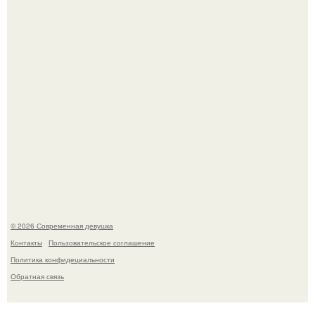
загадочном "Июньском Феномене".
Мы привыкли считать сахар обычной и безобидной
частью ежедневного рациона.
© 2026 Современная девушка
Контакты
Пользовательское соглашение
Политика конфидециальности
Обратная связь