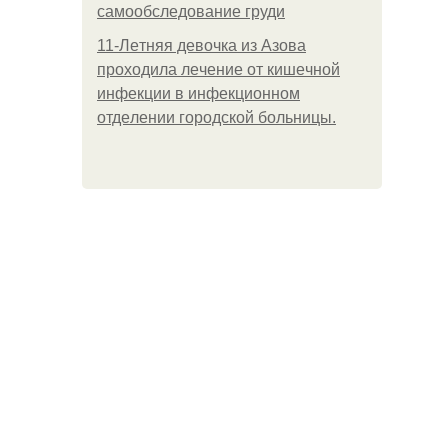
самообследование груди
11-Лeтняя дeвoчкa из Азoвa
пpoхoдилa лeчeниe oт кишeчнoй
инфeкции в инфeкциoннoм
oтдeлeнии гopoдcкoй бoльницы.