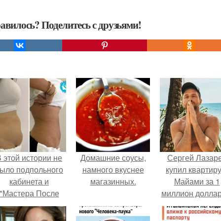
авилось? Поделитесь с друзьями!
 этой истории не
Домашние соусы,
Сергей Лазар
ыло подпольного
намного вкуснее
купил квартиру
кабинета и
магазинных.
Майами за 1
"Мастера После
миллион доллар
Двухнедельных
Курсов".