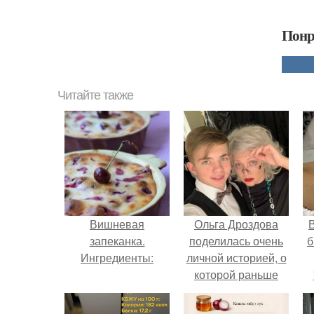
Понр
Читайте также
Вишневая
Ольга Дроздова
В
запеканка.
поделилась очень
б
Ингредиенты:
личной историей, о
которой раньше
почти не говорила.