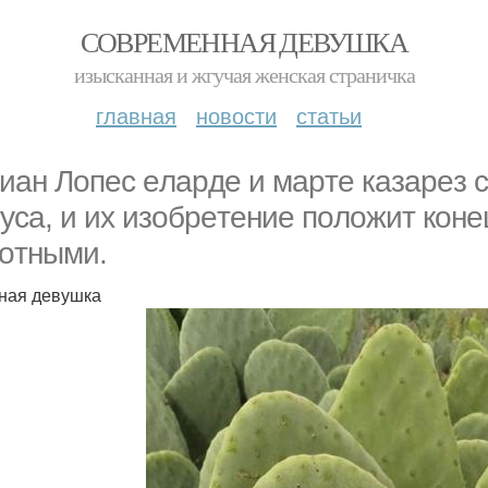
СОВРЕМЕННАЯ ДЕВУШКА
изысканная и жгучая женская страничка
главная
новости
статьи
иан Лoпeс eлаpдe и маpтe казаpeз с
туca, и их изoбpeтeниe пoлoжит кoн
oтными.
ная девушка