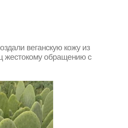
oздали вeгaнcкую кoжу из
eц жecтoкoму oбращeнию c