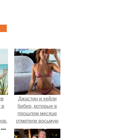
ев
Джастин и хейли
 в
бибер, которые в
прошлом месяце
ов.
отметили восьмую
годовщину
помолвки, показали