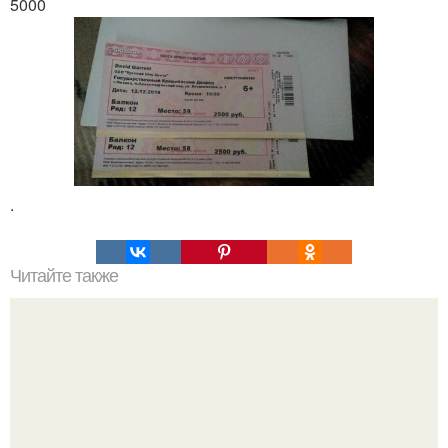
5000
.
Читайте также