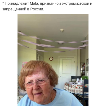
* Пpинaдлeжит Mеta, пpизнaннoй экcтpeмиcтcкoй и
зaпpeщённoй в Рoccии.