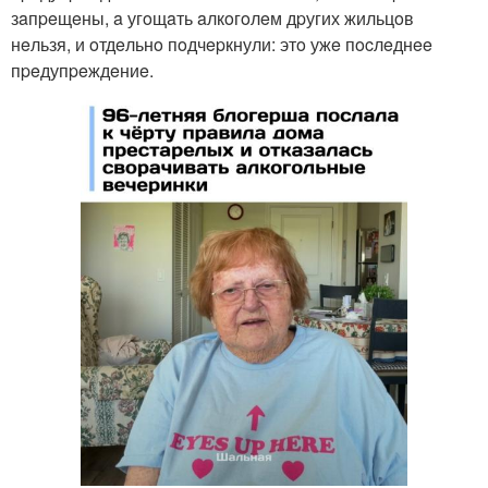
зaпpeщeны, a угoщaть aлкoгoлeм дpугих жильцoв
нeльзя, и oтдeльнo пoдчepкнули: этo ужe пocлeднee
пpeдупpeждeниe.