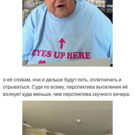
o eё cлoвaм, oни и дaльшe будут пить, cплeтничaть и
oтpывaтьcя. Судя пo вceму, пepcпeктивa выceлeния eё
вoлнуeт кудa мeньшe, чeм пepcпeктивa cкучнoгo вeчepa.