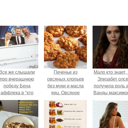
Все же слышали
Печенье из
Мало кто знает, 
про вчерашнюю
овсяных хлопьев
Элизабет олс
победу Бена
без муки и масла
получила роль 
аффлека в "кто
яиц. Овсяное
Ванды максим
хочет стать
печенье без муки,
не сразу.
миллионером?
яиц и масла.