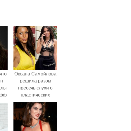
что
Оксана Самойлова
ен
решила разом
алы
пресечь слухи о
офф
пластических
операциях и
публично
прояснила
ситуацию.