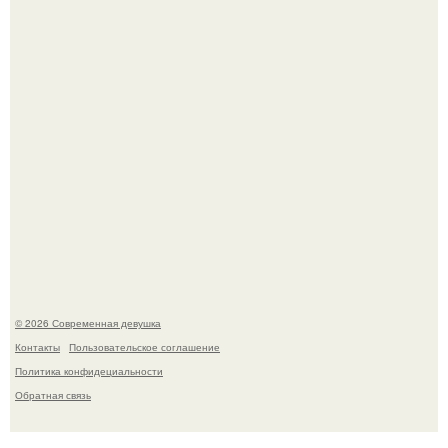
Лишь в том случае, если есть в истории моды идеал, то
это Синди Кроуфорд.
Платье, которое до сих пор вызывает споры спустя годы.
© 2026 Современная девушка
Контакты
Пользовательское соглашение
Политика конфидециальности
Обратная связь