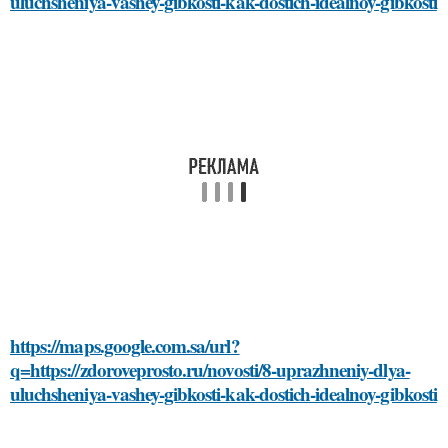
uluchsheniya-vashey-gibkosti-kak-dostich-idealnoy-gibkosti
https://maps.google.com.sa/url?
q=https://zdoroveprosto.ru/novosti/8-uprazhneniy-dlya-
uluchsheniya-vashey-gibkosti-kak-dostich-idealnoy-gibkosti