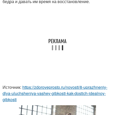
бедра и давать им время на восстановление.
Источник:
https://zdoroveprosto.ru/novosti/8-uprazhneniy-
dlya-uluchsheniya-vashey-gibkosti-kak-dostich-idealnoy-
gibkosti