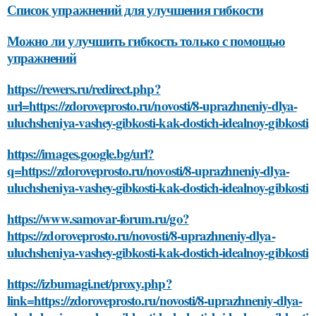
Список упражнений для улучшения гибкости
Можно ли улучшить гибкость только с помощью
упражнений
https://rewers.ru/redirect.php?
url=https://zdoroveprosto.ru/novosti/8-uprazhneniy-dlya-
uluchsheniya-vashey-gibkosti-kak-dostich-idealnoy-gibkosti
https://images.google.bg/url?
q=https://zdoroveprosto.ru/novosti/8-uprazhneniy-dlya-
uluchsheniya-vashey-gibkosti-kak-dostich-idealnoy-gibkosti
https://www.samovar-forum.ru/go?
https://zdoroveprosto.ru/novosti/8-uprazhneniy-dlya-
uluchsheniya-vashey-gibkosti-kak-dostich-idealnoy-gibkosti
https://izbumagi.net/proxy.php?
link=https://zdoroveprosto.ru/novosti/8-uprazhneniy-dlya-