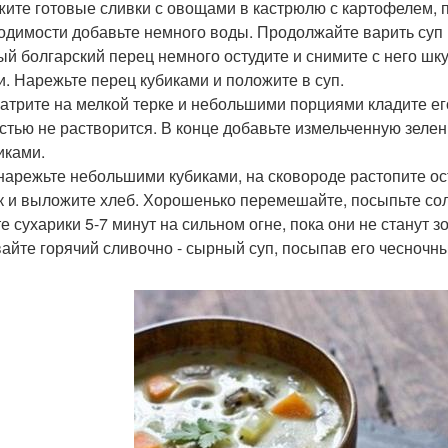
ите готовые сливки с овощами в кастрюлю с картофелем, п
одимости добавьте немного воды. Продолжайте варить суп 
ый болгарский перец немного остудите и снимите с него шку
и. Нарежьте перец кубиками и положите в суп.
атрите на мелкой терке и небольшими порциями кладите его 
стью не растворится. В конце добавьте измельченную зелен
иками.
нарежьте небольшими кубиками, на сковороде растопите ос
к и выложите хлеб. Хорошенько перемешайте, посыпьте со
е сухарики 5-7 минут на сильном огне, пока они не станут з
айте горячий сливочно - сырный суп, посыпав его чесночн