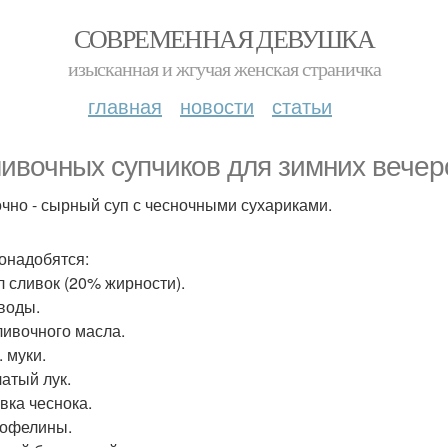
СОВРЕМЕННАЯ ДЕВУШКА
изысканная и жгучая женская страничка
главная
новости
статьи
ливочных супчиков для зимних вечер
чно - сырный суп с чесночными сухариками.
онадобятся:
л сливок (20% жирности).
 воды.
сливочного масла.
. муки.
чатый лук.
вка чеснока.
тофелины.