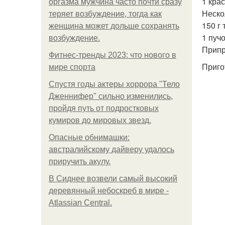
1 кра
оргазма мужчина часто почти сразу
Неско
теряет возбуждение, тогда как
150 г
женщина может дольше сохранять
1 пучо
возбуждение.
Припра
Фитнес-тренды 2023: что нового в
Приго
мире спорта
Спустя годы актеры хоррора "Тело
Дженнифер" сильно изменились,
пройдя путь от подростковых
кумиров до мировых звезд.
Опасные обнимашки:
австралийскому дайверу удалось
приручить акулу.
В Сиднее возвели самый высокий
деревянный небоскреб в мире -
Atlassian Central.