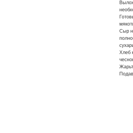
Вылож
необх
Готов
мякот
Сыр н
полно
сухар
Хлеб 
чесно
Жарьт
Подав