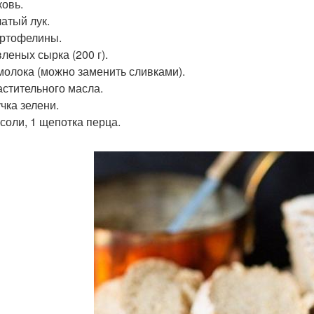
ковь.
чатый лук.
артофелины.
вленых сырка (200 г).
 молока (можно заменить сливками).
растительного масла.
учка зелени.
. соли, 1 щепотка перца.