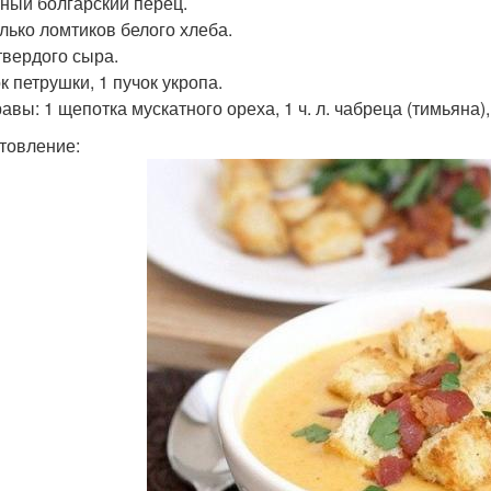
сный болгарский перец.
лько ломтиков белого хлеба.
 твердого сыра.
к петрушки, 1 пучок укропа.
вы: 1 щепотка мускатного ореха, 1 ч. л. чабреца (тимьяна), 
товление: