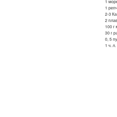
1 мор
1 реп
2-3 К
2 пла
100 г
30 г 
0, 5 п
1 ч. л