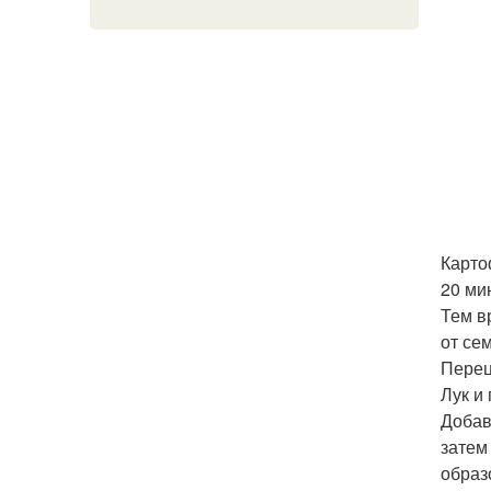
Карто
20 ми
Тем в
от се
Перец
Лук и
Добав
затем
образ