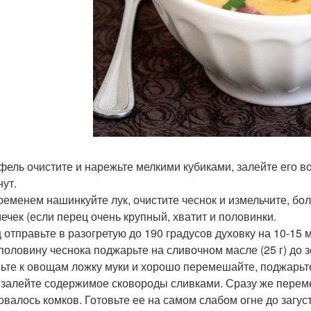
фель очистите и нарежьте мелкими кубиками, залейте его во
нут.
ременем нашинкуйте лук, очистите чеснок и измельчите, бо
мечек (если перец очень крупный, хватит и половинки.
 отправьте в разогретую до 190 градусов духовку на 10-15
 половину чеснока поджарьте на сливочном масле (25 г) до з
ьте к овощам ложку муки и хорошо перемешайте, поджарьте
 залейте содержимое сковороды сливками. Сразу же перем
овалось комков. Готовьте ее на самом слабом огне до загу