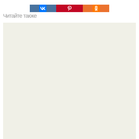
Читайте также
Мы укрепляем мышцы рук и груди.
Слышали, что есть перед сном - это зло?