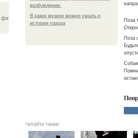
напра
возбуждение.
⇦
В каких музеях можно узнать о
Поза 
истории города
Откро
Поза 
Будьт
опуст
Собак
Помни
остаю
Понр
Читайте также