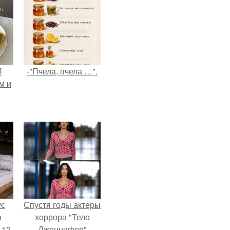
П
-"Пчела, пчела …".
м и
ус
Спустя годы актеры
а
хоррора "Тело
 12-
Дженнифер"