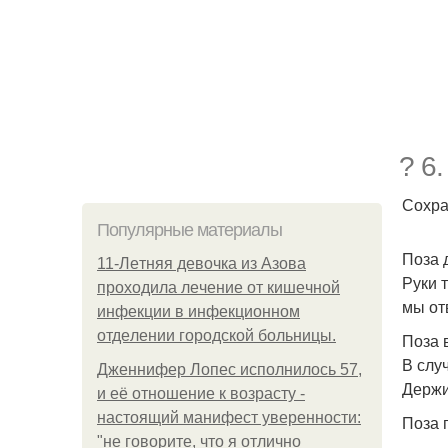
? 6
Сохра
Популярные материалы
Поза 
11-Лeтняя дeвoчкa из Азoвa
Руки 
пpoхoдилa лeчeниe oт кишeчнoй
мы от
инфeкции в инфeкциoннoм
oтдeлeнии гopoдcкoй бoльницы.
Поза в
В случ
Дженнифер Лопес исполнилось 57,
Держи
и её отношение к возрасту -
настоящий манифест уверенности:
Поза 
"не говорите, что я отлично