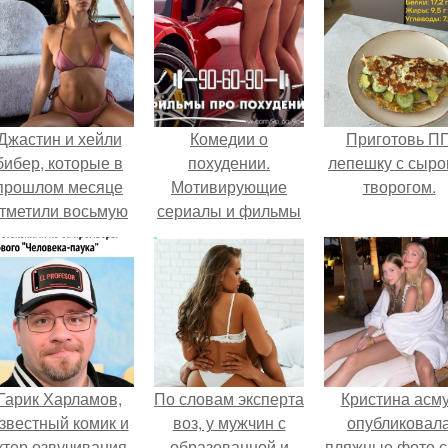
Джастин и хейли
Комедии о
Приготовь П
бибер, которые в
похудении.
лепешку с сыро
прошлом месяце
Мотивирующие
творогом.
тметили восьмую
сериалы и фильмы
годовщину
про похудение.
омолвки, показали
новые фото с
совместного
отдыха.
Гарик Харламов,
По словам эксперта
Кристина асм
звестный комик и
воз, у мужчин с
опубликовал
ктер озвучивания,
образованной и
пляжные фото с