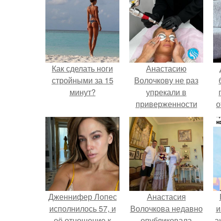
Как сделать ноги
Анастасию
стройными за 15
Волочкову не раз
минут?
упрекали в
приверженности
о
устаревшим бьюти -
процедурам.
п
Дженнифер Лопес
Анастасия
исполнилось 57, и
Волочкова недавно
и
её отношение к
опубликовала
а