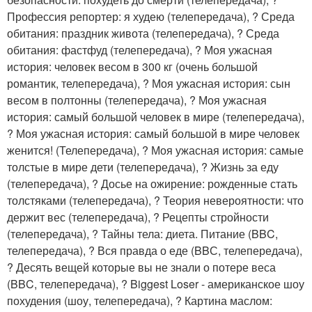
Профессия репортер: я худею (телепередача), ? Среда
обитания: праздник живота (телепередача), ? Среда
обитания: фастфуд (телепередача), ? Моя ужасная
история: человек весом в 300 кг (очень большой
романтик, телепередача), ? Моя ужасная история: сын
весом в полтонны (телепередача), ? Моя ужасная
история: самый большой человек в мире (телепередача),
? Моя ужасная история: самый большой в мире человек
женится! (Телепередача), ? Моя ужасная история: самые
толстые в мире дети (телепередача), ? Жизнь за еду
(телепередача), ? Досье на ожирение: рожденные стать
толстяками (телепередача), ? Теория невероятности: что
держит вес (телепередача), ? Рецепты стройности
(телепередача), ? Тайны тела: диета. Питание (BBC,
телепередача), ? Вся правда о еде (BBС, телепередача),
? Десять вещей которые вы не знали о потере веса
(BBC, телепередача), ? Biggest Loser - американское шоу
похудения (шоу, телепередача), ? Картина маслом: