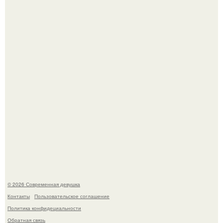
Лишь в том случае, если есть в истории моды идеал, то
это Синди Кроуфорд.
Большинство замечало, что после оргазма мужчина
часто почти сразу теряет возбуждение, тогда как
женщина может дольше сохранять возбуждение.
© 2026 Современная девушка
Контакты
Пользовательское соглашение
Политика конфидециальности
Обратная связь