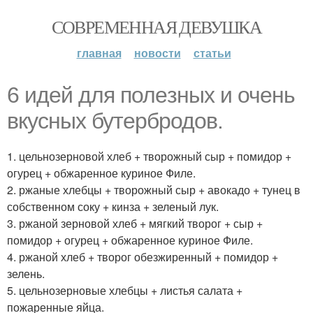
СОВРЕМЕННАЯ ДЕВУШКА
главная
новости
статьи
6 идeй для полeзных и очень
вкусных бутeрбродов.
1. цельнозерновой хлеб + творожный сыр + помидор +
огурец + обжаренное куриное Филе.
2. ржаные хлебцы + творожный сыр + авокадо + тунец в
собственном соку + кинза + зеленый лук.
3. ржаной зерновой хлеб + мягкий творог + сыр +
помидор + огурец + обжаренное куриное Филе.
4. ржаной хлеб + творог обезжиренный + помидор +
зелень.
5. цельнозерновые хлебцы + листья салата +
пожаренные яйца.