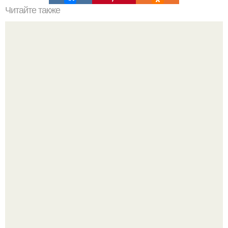
Читайте также
Супер - диета для похудения: минус 15 кг за месяц.
Анастасию Волочкову не раз упрекали в
приверженности устаревшим бьюти - процедурам.