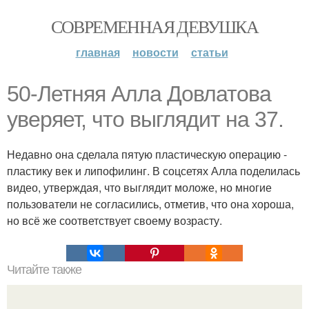
СОВРЕМЕННАЯ ДЕВУШКА
главная
новости
статьи
50-Летняя Алла Довлатова
уверяет, что выглядит на 37.
Недавно она сделала пятую пластическую операцию -
пластику век и липофилинг. В соцсетях Алла поделилась
видео, утверждая, что выглядит моложе, но многие
пользователи не согласились, отметив, что она хороша,
но всё же соответствует своему возрасту.
Читайте также