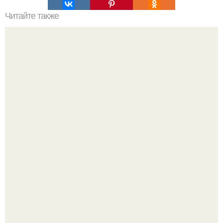
Читайте также
Мамам на заметку.
Ловим вдохновение на август (и уже очень мы хотим в
отпуск).