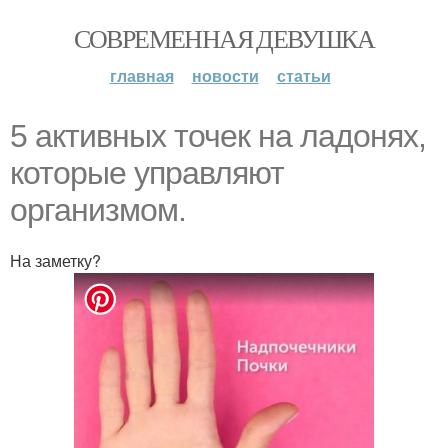
СОВРЕМЕННАЯ ДЕВУШКА
главная
новости
статьи
5 активных точек на ладонях,
которые управляют
организмом.
На заметку?