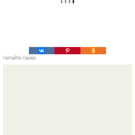
Читайте также
Простое в приготовлении и очень вкусное, хрустящее
печенье.