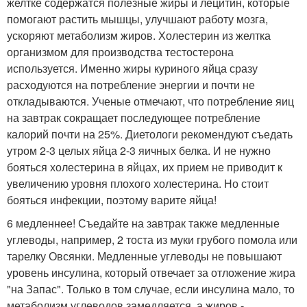
желтке содержатся полезные жиры и лецитин, которые
помогают растить мышцы, улучшают работу мозга,
ускоряют метаболизм жиров. Холестерин из желтка
организмом для производства тестостерона
используется. Именно жиры куриного яйца сразу
расходуются на потребление энергии и почти не
откладываются. Ученые отмечают, что потребление яиц
на завтрак сокращает последующее потребление
калорий почти на 25%. Диетологи рекомендуют съедать
утром 2-3 целых яйца 2-3 яичных белка. И не нужно
бояться холестерина в яйцах, их прием не приводит к
увеличению уровня плохого холестерина. Но стоит
бояться инфекции, поэтому варите яйца!
6 медленнее! Съедайте на завтрак также медленные
углеводы, например, 2 тоста из муки грубого помола или
тарелку Овсянки. Медленные углеводы не повышают
уровень инсулина, который отвечает за отложение жира
"на Запас". Только в том случае, если инсулина мало, то
метаболизм углеводов замедляется, а жиров -