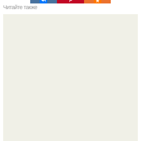
Читайте также
Мифы о прессе:
Мало кто знает, что Элизабет олсен получила роль алы
Ванды максимофф не сразу.