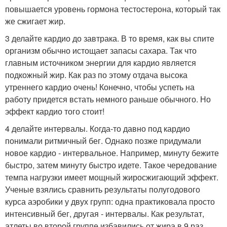
повышается уровень гормона тестостерона, который так
же сжигает жир.
3 делайте кардио до завтрака. В то время, как вы спите
организм обычно истощает запасы сахара. Так что
главным источником энергии для кардио является
подкожный жир. Как раз по этому отдача высока
утреннего кардио очень! Конечно, чтобы успеть на
работу придется встать немного раньше обычного. Но
эффект кардио того стоит!
4 делайте интервалы. Когда-то давно под кардио
понимали ритмичный бег. Однако позже придумали
новое кардио - интервальное. Например, минуту бежите
быстро, затем минуту быстро идете. Такое чередование
темпа нагрузки имеет мощный жиросжигающий эффект.
Ученые взялись сравнить результаты полугодового
курса аэробики у двух групп: одна практиковала просто
интенсивный бег, другая - интервалы. Как результат,
атлеты во второй группе избавились от жира в 9 раз