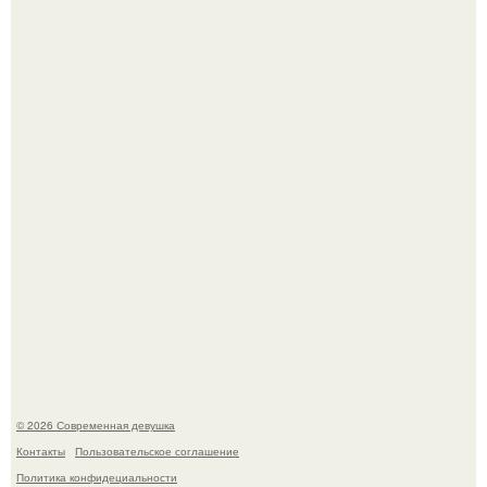
Бывшая актриса для самых взрослых амаранта Хэнк
стала сенатором в Колумбии.
У юли Гаврилиной снова случился конфликт с комиком
Ильей Соболевым.
© 2026 Современная девушка
Контакты
Пользовательское соглашение
Политика конфидециальности