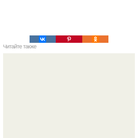
Читайте также
Сметанный пирог "Утро Доброе"?