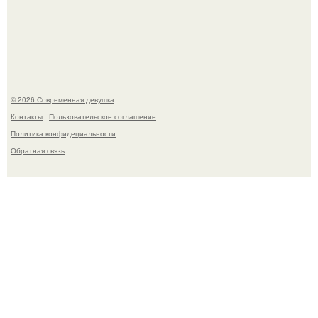
отметили восьмую годовщину помолвки, показали новые
фото с совместного отдыха.
© 2026 Современная девушка
Контакты
Пользовательское соглашение
Политика конфидециальности
Обратная связь