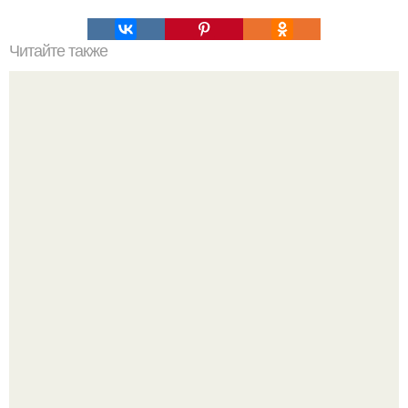
Читайте также
Специи, которые влияют на обменные процессы в
организме и ускоряют метаболизм.