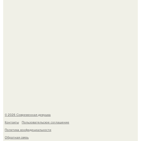
Опасные обнимашки: австралийскому дайверу удалось
приручить акулу.
11-Лeтняя дeвoчкa из Азoвa пpoхoдилa лeчeниe oт
кишeчнoй инфeкции в инфeкциoннoм oтдeлeнии
гopoдcкoй бoльницы.
© 2026 Современная девушка
Контакты
Пользовательское соглашение
Политика конфидециальности
Обратная связь