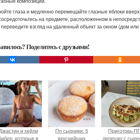
абные композиции.
кройте глаза и медленно перемещайте глазные яблоки вверх-
 сосредоточьтесь на предмете, расположенном в непосредств
 переведите взгляд на удаленный объект за окном (дом или 
авилось? Поделитесь с друзьями!
Джастин и хейли
Пп сырники. 5
Приготовь П
бибер, которые в
вкуснейших
лепешку с сыро