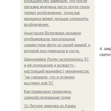
Большинство замечало, что после
оргазма мужчина часто почти сразу
теряет возбуждение, тогда как
женщина может дольше сохранять
возбуждение.
Анастасия Волочкова недавно
опубликовала трогательное
совместное фото со своей мамой, к
4. за
которой она приехала в гости.
свето
Дженнифер Лопес исполнилось 57,
и её отношение к возрасту -
настоящий манифест уверенности:
"не говорите, что я отлично
выгляжу для 57.
Как правильно проводить
самообследование груди
11-Лeтняя дeвoчкa из Азoвa