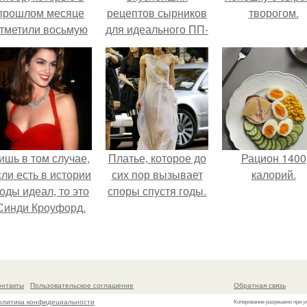
прошлом месяце
рецептов сырников
творогом.
тметили восьмую
для идеального ПП-
годовщину
завтрака.
омолвки, показали
новые фото с
совместного
отдыха.
ишь в том случае,
Платье, которое до
Рацион 1400
сли есть в истории
сих пор вызывает
калорий.
оды идеал, то это
споры спустя годы.
Синди Кроуфорд.
онтакты
Пользовательское соглашение
Обратная связь
олитика конфидециальности
Копирование разрешено при у