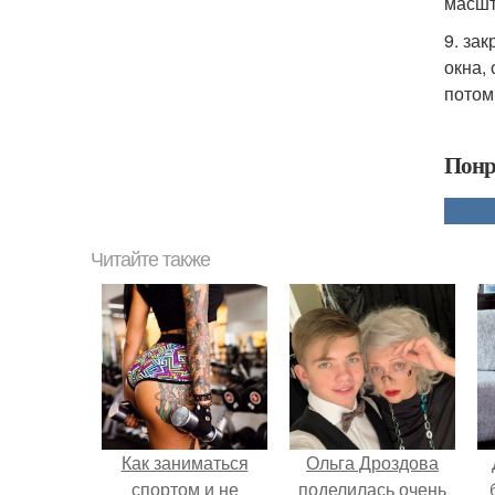
масшт
9. за
окна,
потом
Понр
Читайте также
Как заниматься
Ольга Дроздова
спортом и не
поделилась очень