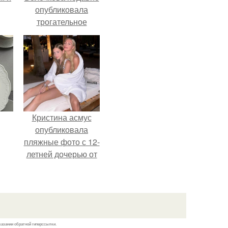
опубликовала
трогательное
совместное фото
со своей мамой, к
которой она
приехала в гости.
Кристина асмус
опубликовала
пляжные фото с 12-
летней дочерью от
Гарика Харламова.
казании обратной гиперссылки.