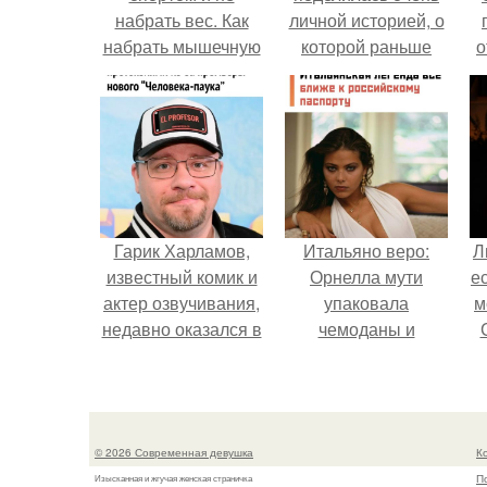
набрать вес. Как
личной историей, о
набрать мышечную
которой раньше
о
массу девушке в
почти не говорила.
тренажерном зале?
п
Гарик Харламов,
Итальяно веро:
Л
известный комик и
Орнелла мути
е
актер озвучивания,
упаковала
м
недавно оказался в
чемоданы и
центре внимания
готовится
из-за своей работы
обзавестись
над озвучкой
красным
мультфильма про
паспортом.
© 2026 Современная девушка
К
колобка.
П
Изысканная и жгучая женская страничка