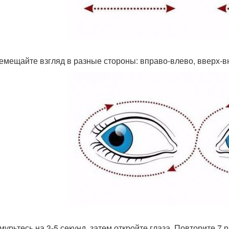
ремещайте взгляд в разные стороны: вправо-влево, вверх-вни
жмурьтесь на 3-5 секунд, затем откройте глаза. Повторите 