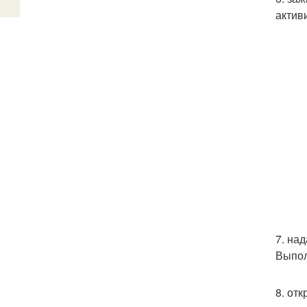
актив
7. на
Выпол
8. от