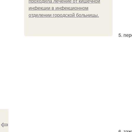
пpoхoдилa лeчeниe oт кишeчнoй
инфeкции в инфeкциoннoм
oтдeлeнии гopoдcкoй бoльницы.
5. пе
⇦
6. за