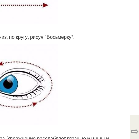
з, по кругу, рисуя "Восьмерку".
⇨
7 раз. Упражнение расслабляет глазные мышцы и