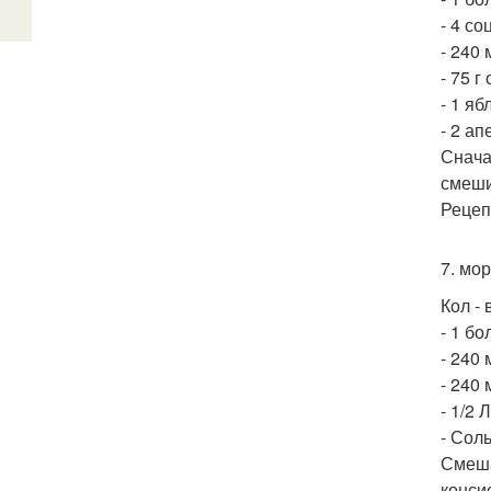
- 4 со
- 240
- 75 г
- 1 яб
- 2 а
Снача
смеши
Рецеп
7. мо
Кол - 
- 1 б
- 240
- 240
- 1/2 
- Соль
Смеша
конси