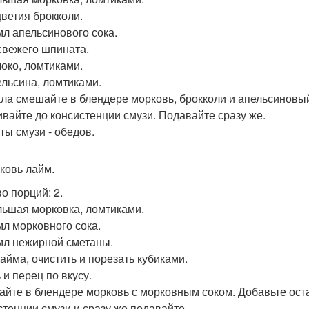
цветия брокколи.
 мл апельсинового сока.
 свежего шпината.
локо, ломтиками.
пельсина, ломтиками.
ла смешайте в блендере морковь, брокколи и апельсиновый
вайте до консистенции смузи. Подавайте сразу же.
ты смузи - обедов.
рковь лайм.
во порций: 2.
ольшая морковка, ломтиками.
 мл морковного сока.
 мл нежирной сметаны.
Лайма, очистить и порезать кубиками.
 и перец по вкусу.
йте в блендере морковь с морковным соком. Добавьте ост
стенции смузи и сразу же подавайте.