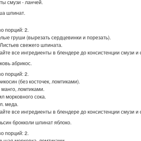
ты смузи - ланчей.
уша шпинат.
во порций: 2.
пелые груши (вырезать сердцевинки и порезать).
. Листьев свежего шпината.
йте все ингредиенты в блендере до консистенции смузи и 
рковь абрикос.
во порций: 2.
рикосин (без косточек, ломтиками).
г манго, ломтиками.
 мл морковного сока.
 л. меда.
йте все ингредиенты в блендере до консистенции смузи и 
льсин брокколи шпинат яблоко.
во порций: 2.
ольшая морковка, ломтиками.