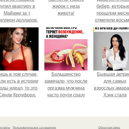
купил квартиру в
жирок с низа
бибер, которые
Майами за 1
живота!
прошлом меся
иллион долларов.
отметили вось
годовщину
помолвки, пока
новые фото 
совместного
отдыха.
ишь в том случае,
Большинство
Бывшая актри
сли есть в истории
замечало, что после
для самых
оды идеал, то это
оргазма мужчина
взрослых амара
Синди Кроуфорд.
часто почти сразу
Хэнк стала
теряет
сенатором в
возбуждение, тогда
Колумбии.
как женщина может
дольше сохранять
онтакты
Пользовательское соглашение
Обратная связь