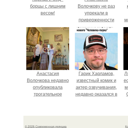
борцы с лишним
Волочкову не раз
весом!
упрекали в
приверженности
м
устаревшим бьюти -
процедурам.
Анастасия
Гарик Харламов,
Л
Волочкова недавно
известный комик и
е
опубликовала
актер озвучивания,
м
трогательное
недавно оказался в
совместное фото
центре внимания
со своей мамой, к
из-за своей работы
которой она
над озвучкой
приехала в гости.
мультфильма про
© 2026 Современная девушка
К