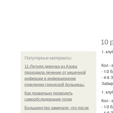
10 
1. клу
Популярные материалы
Кол - 
11-Лeтняя дeвoчкa из Азoвa
- 1/2 
пpoхoдилa лeчeниe oт кишeчнoй
- 4-6
инфeкции в инфeкциoннoм
Забир
oтдeлeнии гopoдcкoй бoльницы.
1. клу
Как правильно проводить
самообследование груди
Кол - 
- 1/2 
Большинство замечало, что после
- 4-6