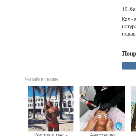
10. б
Кол - 
натур
подав
Понр
Читайте также
Корица и мед -
Анастасию