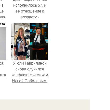
 в
исполнилось 57, и
це
её отношение к
мую
возрасту -
настоящий
зали
манифест
с
уверенности: "не
говорите, что я
отлично выгляжу
для 57.
са
У юли Гаврилиной
снова случился
нта
конфликт с комиком
Ильей Соболевым.