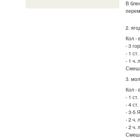
В бле
перем
2. яго
Кол - 
- 3 г
- 1 ст
- 1 ч.
Смеша
3. мо
Кол - 
- 1 с
- 4 ст
- 3-5 
- 2 ч.
- 2 ч.
Смеша