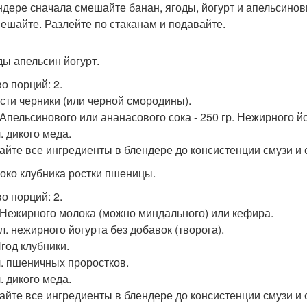
ндере сначала смешайте банан, ягоды, йогурт и апельсинов
ешайте. Разлейте по стаканам и подавайте.
ды апельсин йогурт.
во порций: 2.
орсти черники (или черной смородины).
. Апельсинового или ананасового сока - 250 гр. Нежирного йо
 л. дикого меда.
йте все ингредиенты в блендере до консистенции смузи и 
локо клубника ростки пшеницы.
во порций: 2.
т. Нежирного молока (можно миндального) или кефира.
. л. нежирного йогурта без добавок (творога).
Ягод клубники.
 л. пшеничных проростков.
 л. дикого меда.
йте все ингредиенты в блендере до консистенции смузи и 