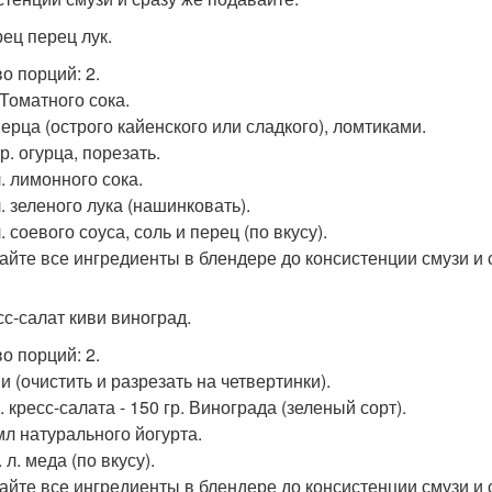
рец перец лук.
во порций: 2.
. Томатного сока.
Перца (острого кайенского или сладкого), ломтиками.
гр. огурца, порезать.
 л. лимонного сока.
 л. зеленого лука (нашинковать).
 л. соевого соуса, соль и перец (по вкусу).
йте все ингредиенты в блендере до консистенции смузи и 
сс-салат киви виноград.
во порций: 2.
ви (очистить и разрезать на четвертинки).
р. кресс-салата - 150 гр. Винограда (зеленый сорт).
мл натурального йогурта.
ч. л. меда (по вкусу).
йте все ингредиенты в блендере до консистенции смузи и 