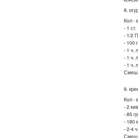
8. огу
Кол - 
- 1 ст
- 1/2 
- 100 
- 1 ч.
- 1 ч.
- 1 ч.
Смеша
9. кре
Кол - 
- 2 ки
- 85 г
- 180 
- 2-4 
Смеша