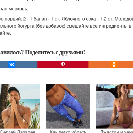
анан морковь.
во порций: 2 - 1 банан - 1 ст. Яблочного сока - 1-2 ст. Моло
ального йогурта (без добавок) смешайте все ингредиенты в
айте.
авилось? Поделитесь с друзьями!
Сергей Лазарев
Как легко убрать
Джастин и хей