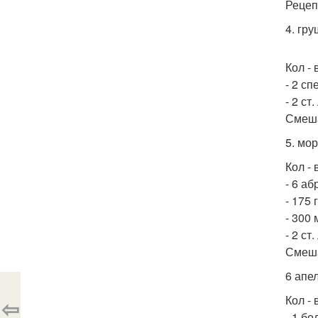
Рецеп
4. гр
Кол - 
- 2 с
- 2 ст
Смеша
5. мо
Кол - 
- 6 аб
- 175 
- 300
- 2 ст.
Смеша
6 апе
Кол - 
⇦
- 1 б