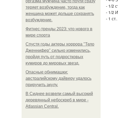
оргазма мужчина часто почти сразу
- 1/2 
теряет возбуждение, тогда как
- 1/2 
женщина может дольше сохранять
- 1 ст
возбуждение.
Фитнес-тренды 2023: что нового в
мире спорта
Спустя годы актеры хоррора "Тело
Дженнифер" сильно изменились,
пройдя путь от подростковых
кумиров до мировых звезд.
Опасные обнимашки:
австралийскому дайверу удалось
приручить акулу.
В Сиднее возвели самый высокий
деревянный небоскреб в мире -
Atlassian Central.