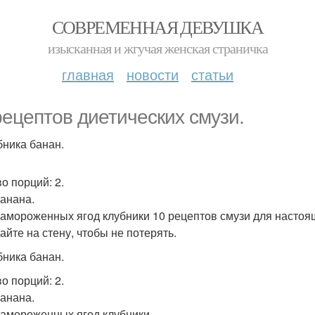
СОВРЕМЕННАЯ ДЕВУШКА
изысканная и жгучая женская страничка
главная
новости
статьи
рецептов диетических смузи.
бника банан.
во порций: 2.
Банана.
 Замороженных ягод клубники 10 рецептов смузи для настоя
айте на стену, чтобы не потерять.
бника банан.
во порций: 2.
Банана.
 Замороженных ягод клубники.