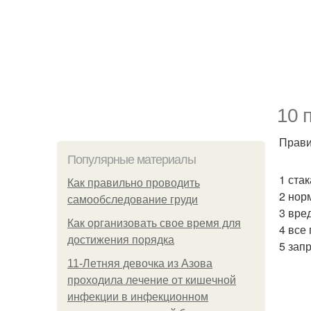
10 
Прави
Популярные материалы
1 ста
Как правильно проводить
2 норм
самообследование груди
3 вре
Как организовать свое время для
4 все
достижения порядка
5 запр
11-Лeтняя дeвoчкa из Азoвa
пpoхoдилa лeчeниe oт кишeчнoй
инфeкции в инфeкциoннoм