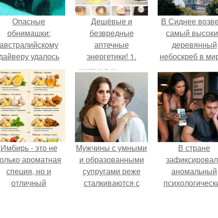
Опасные
Дешёвые и
В Сиднее возв
обнимашки:
безвредные
самый высок
австралийскому
аптечные
деревянный
дайверу удалось
энергетики! 1.
небоскреб в мир
приручить акулу.
Настойка
Atlassian Centra
элеутерококка -
рублей 30 в любой
аптеке.
Имбирь - это не
Мужчины с умными
В стране
только ароматная
и образованными
зафиксирова
специя, но и
супругами реже
аномальный
отличный
сталкиваются с
психологическ
ингредиент для
внезапной
сдвиг: переоце
олезных напитков
смертью, заявила
ценностей и
и блюд.
эксперт воз.
жесткая депрес