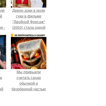
ели
Девон аоки в роли
ий
суки в фильме
"Двойной Форсаж"
е -
(2003) стала одной
l.
из самых ярких и
запоминающихся
героинь всей
франшизы.
Мы привыкли
ли
считать сахар
обычной и
ий
безобидной частью
нка
ежедневного
рациона.
сия