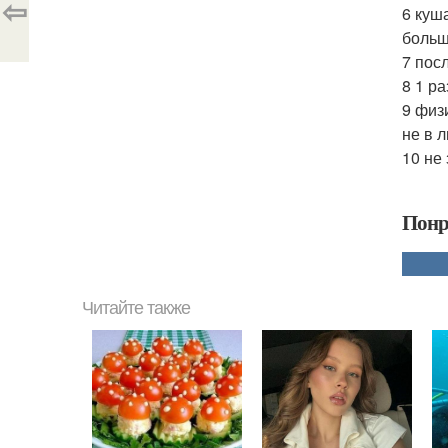
⇦
6 куш
больше
7 пос
8 1 р
9 физ
не в 
10 не
Понр
Читайте также