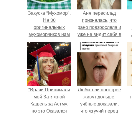
Закуска "Мухомор".
Аня пересильд
На 30
призналась, что
оригинальных
рано повзрослела и
мухоморчиков нам
уже не видит себя в
потребуются
школе.
следующие
ингредиенты:
"Врачи Принимали
Любители поострее
мой Затяжной
живут дольше:
Кашель за Астму,
учёные доказали,
но это Оказался
что жгучий перец
рак".
снижает риск
умереть от
п
болезней сердца и