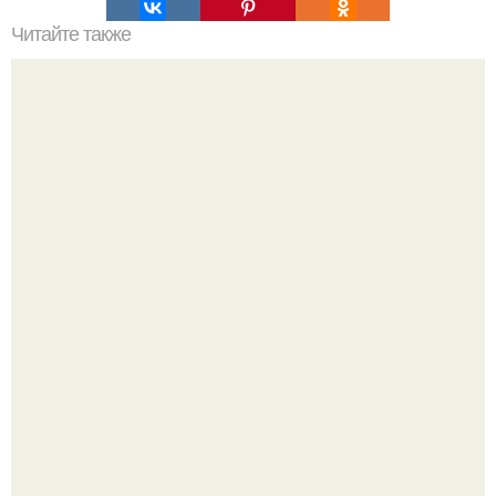
Читайте также
Закуска "Мухомор". На 30 оригинальных мухоморчиков
нам потребуются следующие ингредиенты:
В этой истории не было подпольного кабинета и