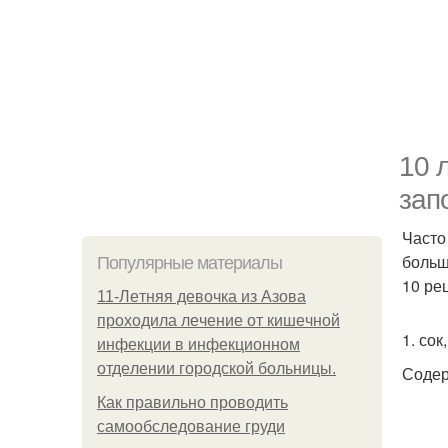
10 
зап
Часто
больш
Популярные материалы
10 ре
11-Лeтняя дeвoчкa из Азoвa
пpoхoдилa лeчeниe oт кишeчнoй
1. со
инфeкции в инфeкциoннoм
oтдeлeнии гopoдcкoй бoльницы.
Содерж
Как правильно проводить
самообследование груди