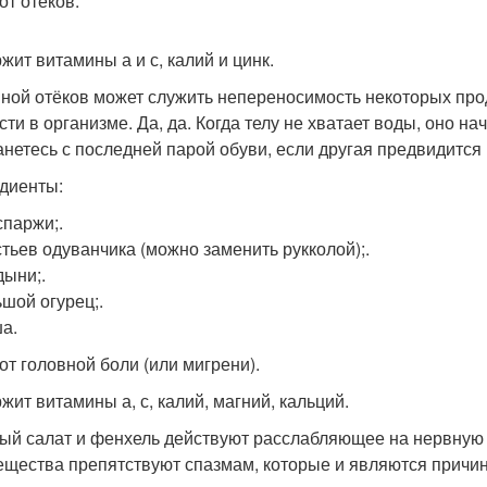
 от отёков.
жит витамины а и с, калий и цинк.
ной отёков может служить непереносимость некоторых прод
сти в организме. Да, да. Когда телу не хватает воды, оно н
анетесь с последней парой обуви, если другая предвидится 
диенты:
спаржи;.
стьев одуванчика (можно заменить рукколой);.
дыни;.
ьшой огурец;.
ша.
 от головной боли (или мигрени).
жит витамины а, с, калий, магний, кальций.
ый салат и фенхель действуют расслабляющее на нервную си
ещества препятствуют спазмам, которые и являются причин