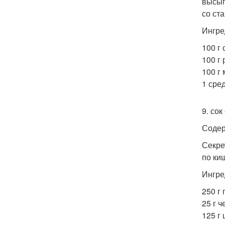
высып
со ст
Ингре
100 г
100 г 
100 г 
1 сре
9. сок
Содерж
Секре
по ки
Ингре
250 г 
25 г ч
125 г