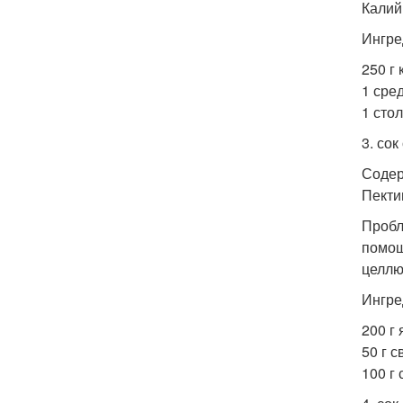
Калий
Ингре
250 г 
1 сред
1 сто
3. сок
Содер
Пекти
Пробл
помощ
целлю
Ингре
200 г 
50 г с
100 г