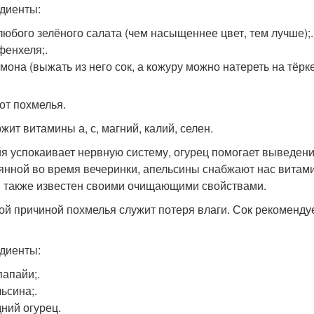
диенты:
 любого зелёного салата (чем насыщеннее цвет, тем лучше);.
фенхеля;.
имона (выжать из него сок, а кожуру можно натереть на тёрк
 от похмелья.
жит витамины а, с, магний, калий, селен.
я успокаивает нервную систему, огурец помогает выведению
янной во время вечеринки, апельсины снабжают нас витами
 также известен своими очищающими свойствами.
ой причиной похмелья служит потеря влаги. Сок рекоменду
диенты:
папайи;.
ьсина;.
дний огурец.