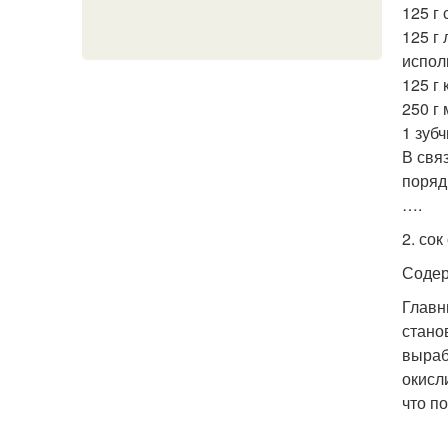
125 г
125 г
испол
125 г 
250 г 
1 зубч
В свя
поряд
….
2. со
Содер
Главн
стано
выраб
окисл
что п