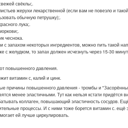
 свежей свёклы;.
 листьев жерухи лекарственной (если вам не повезло и тако
ьзовать обычную петрушку);.
красного лука;.
моркови;.
ик чеснока.
зи с запахом некоторых ингредиентов, можно пить такой нап
ке с желудком, то запах должен исчезнуть через 15-30 минут
к от повышенного давления.
жит витамин с, калий и цинк.
ые причины повышенного давления - тромбы и "Засорённые
вятся менее эластичными. Тут как нельзя кстати придётся в
атывать коллаген, повышающий эластичность сосудов. Ещё
ительные процессы. И с ними тоже борется витамин с. ещё 
омогает ей лучше циркулировать.