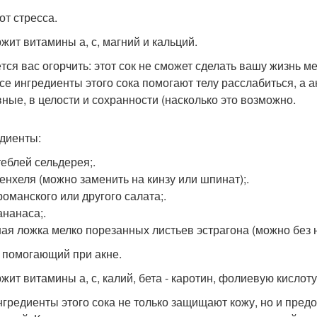
 от стресса.
жит витамины а, с, магний и кальций.
тся вас огорчить: этот сок не сможет сделать вашу жизнь м
все ингредиенты этого сока помогают телу расслабиться, а 
вные, в целости и сохранности (насколько это возможно.
диенты:
теблей сельдерея;.
фенхеля (можно заменить на кинзу или шпинат);.
романского или другого салата;.
ананаса;.
ная ложка мелко порезанных листьев эстрагона (можно без н
к, помогающий при акне.
жит витамины а, с, калий, бета - каротин, фолиевую кислоту
нгредиенты этого сока не только защищают кожу, но и пр