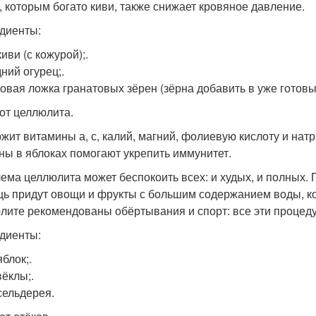
, которым богато киви, также снижает кровяное давление.
диенты:
киви (с кожурой);.
ний огурец;.
ловая ложка гранатовых зёрен (зёрна добавить в уже готовы
 от целлюлита.
жит витамины а, с, калий, магний, фолиевую кислоту и натри
ны в яблоках помогают укрепить иммунитет.
ема целлюлита может беспокоить всех: и худых, и полных. 
ь придут овощи и фрукты с большим содержанием воды, ко
лите рекомендованы обёртывания и спорт: все эти процеду
диенты:
яблок;.
вёклы;.
 сельдерея.