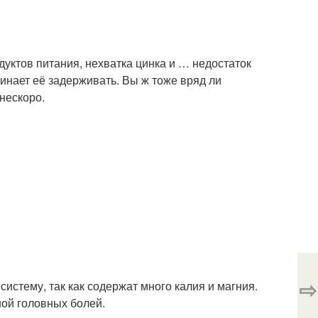
уктов питания, нехватка цинка и … недостаток
ачинает её задерживать. Вы ж тоже вряд ли
нескоро.
⇨
стему, так как содержат много калия и магния.
ой головных болей.