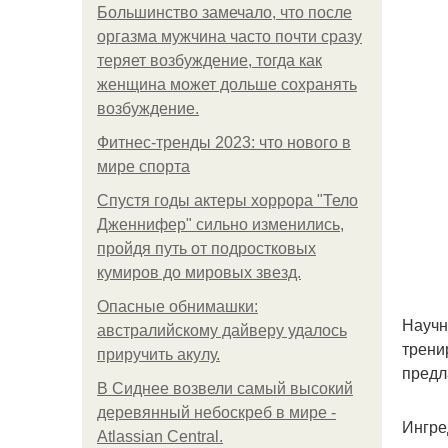
Большинство замечало, что после
оргазма мужчина часто почти сразу
теряет возбуждение, тогда как
женщина может дольше сохранять
возбуждение.
Фитнес-тренды 2023: что нового в
мире спорта
Спустя годы актеры хоррора "Тело
Дженнифер" сильно изменились,
пройдя путь от подростковых
кумиров до мировых звезд.
Опасные обнимашки:
Научн
австралийскому дайверу удалось
трени
приручить акулу.
предл
В Сиднее возвели самый высокий
деревянный небоскреб в мире -
Ингре
Atlassian Central.