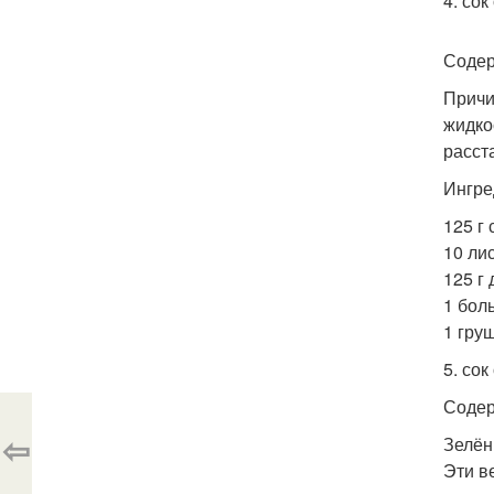
4. сок
Содер
Причи
жидко
расст
Ингре
125 г 
10 ли
125 г 
1 бол
1 гру
5. сок
Содер
⇦
Зелён
Эти в