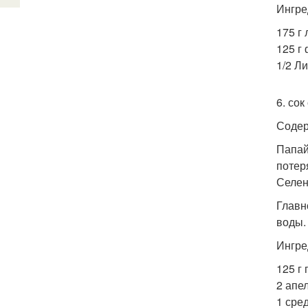
Ингре
175 г
125 г 
1/2 Л
6. сок
Содер
Папай
потер
Селен
Главн
воды.
Ингре
125 г 
2 апел
1 сре