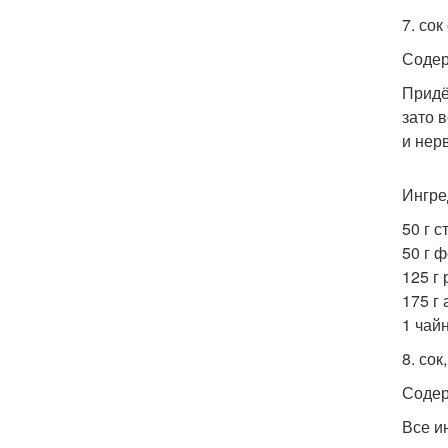
7. сок
Содер
Придё
зато 
и нер
Ингре
50 г с
50 г 
125 г 
175 г 
1 чай
8. со
Содер
Все и