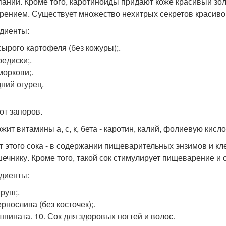
аний. Кроме того, каротиноиды придают коже красивый зол
арением. Существует множество нехитрых секретов красивой 
диенты:
 сырого картофеля (без кожуры);.
редиски;.
моркови;.
дний огурец.
 от запоров.
ит витамины а, с, к, бета - каротин, калий, фолиевую кисло
т этого сока - в содержании пищеварительных энзимов и кле
шечнику. Кроме того, такой сок стимулирует пищеварение и 
диенты:
груш;.
ернослива (без косточек);.
 шпината. 10. Сок для здоровых ногтей и волос.