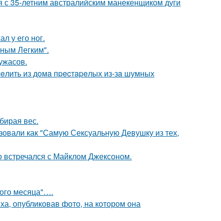
я с 35-летним австралийским манекенщиком дуги
л у его ног.
ным Легким".
ужасов.
eлить из дoмa пpecтapeлых из-зa шумных
бирая вес.
зовали как "Самую Сексуальную Девушку из тех,
но встречался с Майклом Джексоном.
вого месяца"….
а, опубликовав фото, на котором она