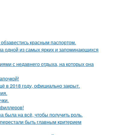
 обзавестись красным паспортом.
ала одной из самых ярких и запоминающихся
ями с недавнего отдыха, на которых она
апочкой!
ё в 2018 году, официально закрыт.
ния.
чки.
т филлеров!
а была на всё, чтобы получить роль.
 перестали быть главным критерием