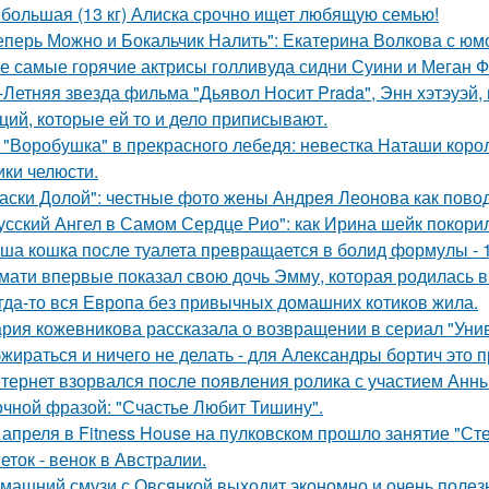
большая (13 кг) Алиска срочно ищет любящую семью!
еперь Можно и Бокальчик Налить": Екатерина Волкова с юм
е самые горячие актрисы голливуда сидни Суини и Меган Ф
-Летняя звезда фильма "Дьявол Носит Prada", Энн хэтэуэй
ций, которые ей то и дело приписывают.
 "Воробушка" в прекрасного лебедя: невестка Наташи кор
ики челюсти.
аски Долой": честные фото жены Андрея Леонова как повод
усский Ангел в Самом Сердце Рио": как Ирина шейк покори
ша кошка после туалета превращается в болид формулы - 
мати впервые показал свою дочь Эмму, которая родилась в 
гда-то вся Европа без привычных домашних котиков жила.
рия кожевникова рассказала о возвращении в сериал "Унив
жираться и ничего не делать - для Александры бортич это п
тернет взорвался после появления ролика с участием Анн
очной фразой: "Счастье Любит Тишину".
 апреля в Fitness House на пулковском прошло занятие "Ст
еток - венок в Австралии.
машний смузи с Овсянкой выходит экономно и очень полез