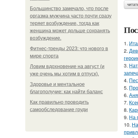
читат
Большинство замечало, что после
оргазма мужчина часто почти сразу
теряет возбуждение, тогда как
Пос
женщина может дольше сохранять
возбуждение.
1.
Ита
Фитнес-тренды 2023: что нового в
2.
Дев
мире спорта
герои
3.
Нат
Ловим вдохновение на август (и
запеч
уже очень мы хотим в отпуск).
4.
Пес
Здоровье и ментальное
5.
Про
благополучие: как найти баланс
6.
Аня
7.
Ксе
Как правильно проводить
8.
Кар
самообследование груди
9.
На 
10.
На
привл