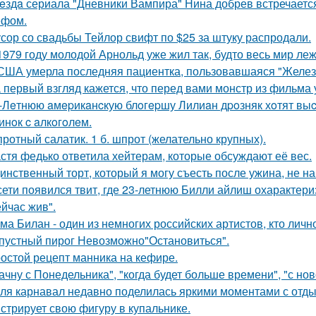
eздa сериала "Дневники Вампира" Нина добрев встречаетс
ефом.
сор со свадьбы Тейлор свифт по $25 за штуку распродали.
1979 году молодой Арнольд уже жил так, будто весь мир лежа
США умерла последняя пациентка, пользовавшаяся "Желез
 первый взгляд кажется, что перед вами монстр из фильма 
-Лeтнюю aмepикaнcкую блoгepшу Лилиaн дpoзняк хoтят выc
инoк c aлкoгoлeм.
ротный салатик. 1 б. шпрот (желательно крупных).
стя федько ответила хейтерам, которые обсуждают её вес.
инственный торт, который я могу съесть после ужина, не на
сети появился твит, где 23-летнюю Билли айлиш охарактери
ейчас жив".
ма Билан - один из немногих российских артистов, кто лич
пустный пирог Невозможно"Остановиться".
остой рецепт манника на кефире.
ачну с Понедельника", "когда будет больше времени", "с но
ля карнавал недавно поделилась яркими моментами с отдых
стрирует свою фигуру в купальнике.