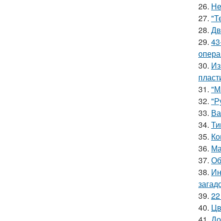
26.
Не
27.
"Т
28.
Дв
29.
43
опера
30.
Из
пласт
31.
"М
32.
"Р
33.
Ва
34.
Ти
35.
Ко
36.
Ма
37.
Об
38.
Ин
загад
39.
22
40.
Цв
41.
До