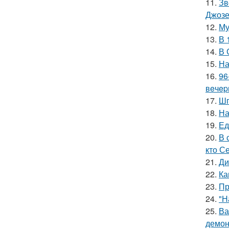
11.
Зв
Джоз
12.
Му
13.
В 
14.
В 
15.
На
16.
96
вeчep
17.
Шп
18.
На
19.
Ед
20.
В 
кто С
21.
Ди
22.
Ка
23.
Пр
24.
"Н
25.
Ва
демон