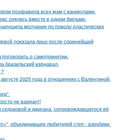
ором поздравила всех мам с каникулами.
окс снялись вместе в одном фильме.
, нарушила молчание по поводу пластических
олевой показала лицо после сложнейшей
 поговорить о самопринятии.
ла бразильский карнавал.
1?
августе 2025 года в отношениях с Валентиной.
ер".
росто не вариант!
ы седоковой и джигана, сопровождавшегося её
еп+", объединившее любителей степ - аэробики.
но.