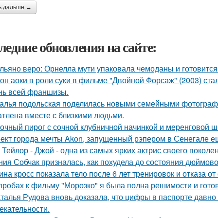
ь дальше →
ледние обновления на сайте:
льяно веро: Орнелла мути упаковала чемоданы и готовится
он аоки в роли суки в фильме "Двойной Форсаж" (2003) ст
нь всей франшизы.
алья подольская поделилась новыми семейными фотографи
атлена вместе с близкими людьми.
очный пирог с сочной клубничной начинкой и меренговой ш
ект города мечты Akon, запущенный рэпером в Сенегале ещ
 Тейлор - Джой - одна из самых ярких актрис своего поколе
ния Собчак призналась, как похудела до состояния дюймово
ина кросс показала тело после 6 лет тренировок и отказа о
пробах к фильму "Морозко" я была полна решимости и готов
талья Рудова вновь доказала, что цифры в паспорте давно
екательности.