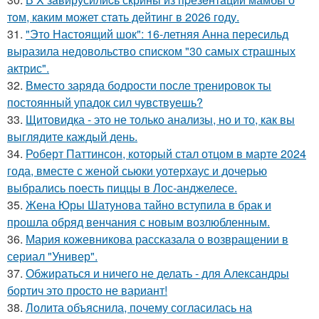
тoм, кaким может стaть дейтинг в 2026 году.
31.
"Это Настоящий шок": 16-летняя Анна пересильд
выразила недовольство списком "30 самых страшных
актрис".
32.
Вместо заряда бодрости после тренировок ты
постоянный упадок сил чувствуешь?
33.
Щитовидка - это не только анализы, но и то, как вы
выглядите каждый день.
34.
Роберт Паттинсон, который стал отцом в марте 2024
года, вместе с женой сьюки уотерхаус и дочерью
выбрались поесть пиццы в Лос-анджелесе.
35.
Жена Юры Шатунова тайно вступила в брак и
прошла обряд венчания с новым возлюбленным.
36.
Мария кожевникова рассказала о возвращении в
сериал "Универ".
37.
Обжираться и ничего не делать - для Александры
бортич это просто не вариант!
38.
Лолита объяснила, почему согласилась на