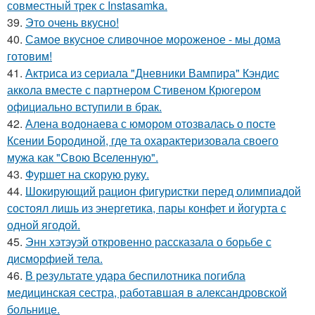
совместный трек с Instasamka.
39.
Это очень вкусно!
40.
Самое вкусное сливочное мороженое - мы дома
готовим!
41.
Актриса из сериала "Дневники Вампира" Кэндис
аккола вместе с партнером Стивеном Крюгером
официально вступили в брак.
42.
Алена водонаева с юмором отозвалась о посте
Ксении Бородиной, где та охарактеризовала своего
мужа как "Свою Вселенную".
43.
Фуршет на скорую руку.
44.
Шокирующий рацион фигуристки перед олимпиадой
состоял лишь из энергетика, пары конфет и йогурта с
одной ягодой.
45.
Энн хэтэуэй откровенно рассказала о борьбе с
дисморфией тела.
46.
В результате удара беспилотника погибла
медицинская сестра, работавшая в александровской
больнице.