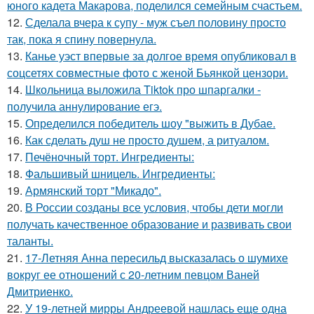
юного кадета Макарова, поделился семейным счастьем.
12.
Сделала вчера к супу - муж съел половину просто
так, пока я спину повернула.
13.
Канье уэст впервые за долгое время опубликовал в
соцсетях совместные фото с женой Бьянкой цензори.
14.
Школьница выложила Tiktok про шпаргалки -
получила аннулирование егэ.
15.
Определился победитель шоу "выжить в Дубае.
16.
Как сделать душ не просто душем, а ритуалом.
17.
Печёночный торт. Ингредиенты:
18.
Фальшивый шницель. Ингредиенты:
19.
Армянский торт "Микадо".
20.
В России созданы все условия, чтобы дети могли
получать качественное образование и развивать свои
таланты.
21.
17-Летняя Анна пересильд высказалась о шумихе
вокруг ее отношений с 20-летним певцом Ваней
Дмитриенко.
22.
У 19-летней мирры Андреевой нашлась еще одна