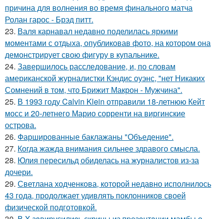
причина для волнения во время финального матча
Ролан гарос - Брэд питт.
23.
Валя карнавал недавно поделилась яркими
моментами с отдыха, опубликовав фото, на котором она
демонстрирует свою фигуру в купальнике.
24.
Завершилось расследование, и, по словам
американской журналистки Кэндис оуэнс, "нет Никаких
Сомнений в том, что Брижит Макрон - Мужчина".
25.
В 1993 году Calvin Klein отправили 18-летнюю Кейт
мосс и 20-летнего Марио сорренти на виргинские
острова.
26.
Фаршированные баклажаны "Объедение".
27.
Когда жажда внимания сильнее здравого смысла.
28.
Юлия пересильд обиделась на журналистов из-за
дочери.
29.
Светлана ходченкова, которой недавно исполнилось
43 года, продолжает удивлять поклонников своей
физической подготовкой.
30.
В X зaвирусилиcь скрины из пpезeнтaции мамбы о