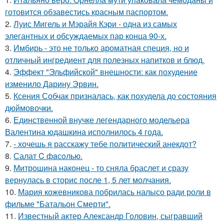
готовится обзавестись красным паспортом.
2.
Луис Мигель и Мэрайя Кэри - одна из самых
элегантных и обсуждаемых пар конца 90-х.
3.
Имбирь - это не только ароматная специя, но и
отличный ингредиент для полезных напитков и блюд.
4.
Эффект "Эльфийской" внешности: как похудение
изменило Дарину Эрвин.
5.
Ксения Собчак призналась, как похудела до состояния
дюймовочки.
6.
Единственной внучке легендарного модельера
Валентина юдашкина исполнилось 4 года.
7.
- хочешь я расскажу тебе политический анекдот?
8.
Салат C фaсoлью.
9.
Митрошина наконец - то сняла браслет и сразу
вернулась в сторис после 1, 5 лет молчания.
10.
Мария кожевникова побрилась налысо ради роли в
фильме "Батальон Смерти".
11.
Известный актер Александр Головин, сыгравший