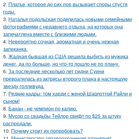
2.
Платье, которое до сих пор вызывает споры спустя
годы.
3.
Наталья подольская поделилась новыми семейными
фотографиями с недавнего отдыха, на которых она
запечатлена вместе с близкими людьми.
4.
Невероятно сочная, ароматная и очень нежная
запеканка.
5.
Жадная бывшая из США решила выбить из мужика
денег, да по больше, но что-то пошло не по плану.
6.
За последние несколько лет сидни Суини
превратилась из актрисы второго плана в настоящую
звезду голливуда.
7.
Редкие кадры: том харди с женой Шарлоттой Райли и
сыном!
8.
Банан - не чемпион по калию.
9.
Мусор со свадьбы Тейлор свифт по $25 за штуку
распродали.
10.
Почему стоит их попробовать?
11.
Министерство здравоохранения планирует