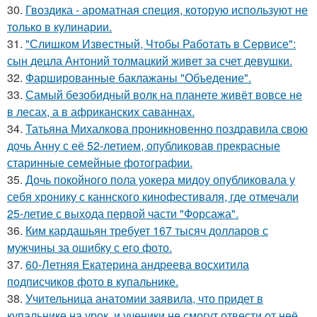
30.
Гвоздика - ароматная специя, которую используют не
только в кулинарии.
31.
"Слишком Известный, Чтобы Работать в Сервисе":
сын децла Антоний толмацкий живет за счет девушки.
32.
Фаршированные баклажаны "Объедение".
33.
Самый безобидный волк на планете живёт вовсе не
в лесах, а в африканских саваннах.
34.
Татьяна Михалкова проникновенно поздравила свою
дочь Анну с её 52-летием, опубликовав прекрасные
старинные семейные фотографии.
35.
Дочь покойного пола уокера мидоу опубликовала у
себя хронику с каннского кинофестиваля, где отмечали
25-летие с выхода первой части "Форсажа".
36.
Ким кардашьян требует 167 тысяч долларов с
мужчины за ошибку с его фото.
37.
60-Летняя Екатерина андреева восхитила
подписчиков фото в купальнике.
38.
Учительница анатомии заявила, что придет в
купальнике на урок, и ученики не смогут отвести от неё