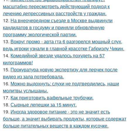
масштабно пересмотреть действующий подход к
лечению депрессивных расстройств у граждан.
12.
На внеочередном съезде в Москве выдвинули
кандидатов в госдуму и приняли обновлённую
программу экологической партии.
13.
Вокруг промо - арта гта 6 разгорелся мощный слух,
ведь игроки узнали в главной красотке Габриэлу Чикин.
14.
Комедийной звезде удалось похудеть на 57
килограммов!
15.
Прокуратура новую экспертизу для лерчек после
видео из зала потребовала.
16.
Можно выдохнуть: слухи не подтвердились, наши
молитвы услышаны.
17.
Как приготовить вафельные трубочки.
18.
Сырные лепешки за 15 минут.
19.
Иногда здоровое питание - это не значит есть
больше, а значит выбирать продукты, которые содержат
больше питательных веществ в каждом кусочке.