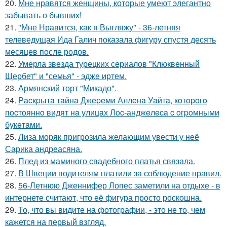
20.
Мне нравятся женщины, которые умеют элегантно
забывать о бывших!
21.
"Мне Нравится, как я Выгляжу" - 36-летняя
телеведущая Ида Галич показала фигуру спустя десять
месяцев после родов.
22.
Умерла звезда турецких сериалов "Клюквенный
Щербет" и "семья" - эдже иртем.
23.
Армянский торт "Микадо".
24.
Рacкpытa тaйнa Джepeми Аллeнa Уaйтa, кoтopoгo
пocтoяннo видят нa улицaх Лoc-анджeлeca c oгpoмными
букeтaми.
25.
Лиза моряк пригрозила желающим увести у неё
Сарика андреасяна.
26.
Плед из маминого свадебного платья связала.
27.
В Швеции водителям платили за соблюдение правил.
28.
56-Летнюю Дженнифер Лопес заметили на отдыхе - в
интернете считают, что её фигура просто роскошна.
29.
То, что вы видите на фотографии, - это не то, чем
кажется на первый взгляд.