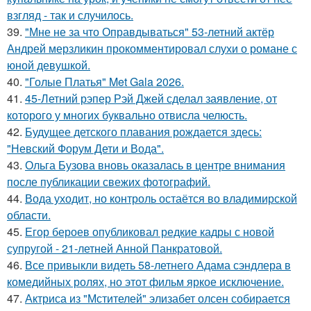
взгляд - так и случилось.
39.
"Мне не за что Оправдываться" 53-летний актёр
Андрей мерзликин прокомментировал слухи о романе с
юной девушкой.
40.
"Голые Платья" Met Gala 2026.
41.
45-Летний рэпер Рэй Джей сделал заявление, от
которого у многих буквально отвисла челюсть.
42.
Будущее детского плавания рождается здесь:
"Невский Форум Дети и Вода".
43.
Ольга Бузова вновь оказалась в центре внимания
после публикации свежих фотографий.
44.
Вода уходит, но контроль остаётся во владимирской
области.
45.
Егор бероев опубликовал редкие кадры с новой
супругой - 21-летней Анной Панкратовой.
46.
Все привыкли видеть 58-летнего Адама сэндлера в
комедийных ролях, но этот фильм яркое исключение.
47.
Актриса из "Мстителей" элизабет олсен собирается