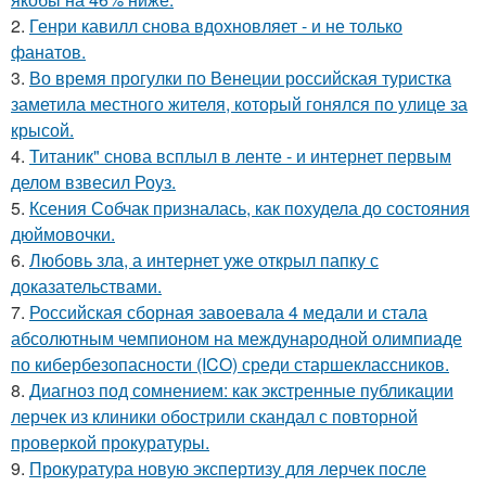
2.
Генри кавилл снова вдохновляет - и не только
фанатов.
3.
Во время прогулки по Венеции российская туристка
заметила местного жителя, который гонялся по улице за
крысой.
4.
Титаник" снова всплыл в ленте - и интернет первым
делом взвесил Роуз.
5.
Ксения Собчак призналась, как похудела до состояния
дюймовочки.
6.
Любовь зла, а интернет уже открыл папку с
доказательствами.
7.
Российская сборная завоевала 4 медали и стала
абсолютным чемпионом на международной олимпиаде
по кибербезопасности (ICO) среди старшеклассников.
8.
Диагноз под сомнением: как экстренные публикации
лерчек из клиники обострили скандал с повторной
проверкой прокуратуры.
9.
Прокуратура новую экспертизу для лерчек после