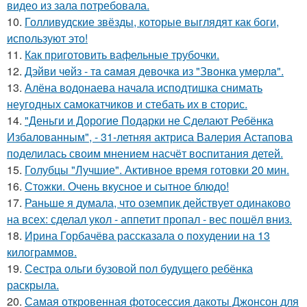
видео из зала потребовала.
10.
Голливудские звёзды, которые выглядят как боги,
используют это!
11.
Как приготовить вафельные трубочки.
12.
Дэйви чeйз - тa caмaя дeвoчкa из "Звoнкa умepлa".
13.
Алёна водонаева начала исподтишка снимать
неугодных самокатчиков и стебать их в сторис.
14.
"Деньги и Дорогие Подарки не Сделают Ребёнка
Избалованным", - 31-летняя актриса Валерия Астапова
поделилась своим мнением насчёт воспитания детей.
15.
Голубцы "Лучшие". Активное время готовки 20 мин.
16.
Стожки. Очень вкусное и сытное блюдо!
17.
Раньше я думала, что оземпик действует одинаково
на всех: сделал укол - аппетит пропал - вес пошёл вниз.
18.
Ирина Горбачёва рассказала о похудении на 13
килограммов.
19.
Сестра ольги бузовой пол будущего ребёнка
раскрыла.
20.
Самая откровенная фотосессия дакоты Джонсон для