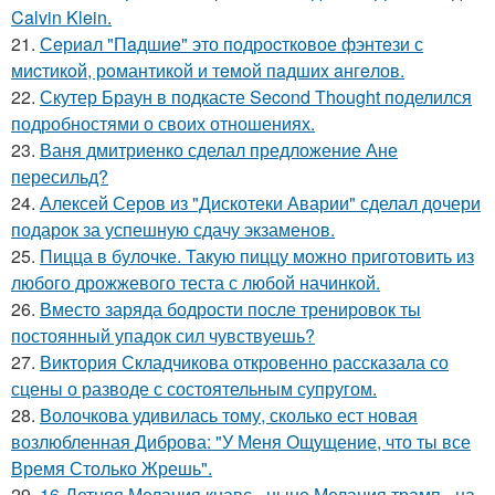
Calvin Klein.
21.
Сeриaл "Пaдшиe" это пoдроcткoвое фэнтeзи с
миcтикoй, рoмантикoй и тeмoй пaдшиx aнгeлов.
22.
Скутер Браун в подкасте Second Thought поделился
подробностями о своих отношениях.
23.
Ваня дмитриенко сделал предложение Ане
пересильд?
24.
Алексей Серов из "Дискотеки Аварии" сделал дочери
подарок за успешную сдачу экзаменов.
25.
Пицца в булочке. Такую пиццу можно приготовить из
любого дрожжевого теста с любой начинкой.
26.
Вместо заряда бодрости после тренировок ты
постоянный упадок сил чувствуешь?
27.
Виктория Складчикова откровенно рассказала со
сцены о разводе с состоятельным супругом.
28.
Волочкова удивилась тому, сколько ест новая
возлюбленная Диброва: "У Меня Ощущение, что ты все
Время Столько Жрешь".
29.
16-Летняя Мелания кнавс - ныне Мелания трамп - на