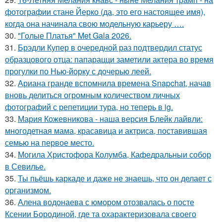
фотографии стане Йерко (да, это его настоящее имя),
когда она начинала свою модельную карьеру ….
30.
"Голые Платья" Met Gala 2026.
31.
Брэдли Купер в очередной раз подтвердил статус
образцового отца: папарацци заметили актера во время
прогулки по Нью-йорку с дочерью леей.
32.
Ариана гранде вспомнила времена Snapchat, начав
вновь делиться огромным количеством личных
фотографий с репетиции тура, но теперь в ig.
33.
Мария Кожевникова - наша версия Блейк лайвли:
многодетная мама, красавица и актриса, поставившая
семью на первое место.
34.
Могила Христофора Колумба, Кафедральныи собор
в Севилье.
35.
Ты пьёшь каркаде и даже не знаешь, что он делает с
организмом.
36.
Алена водонаева с юмором отозвалась о посте
Ксении Бородиной, где та охарактеризовала своего