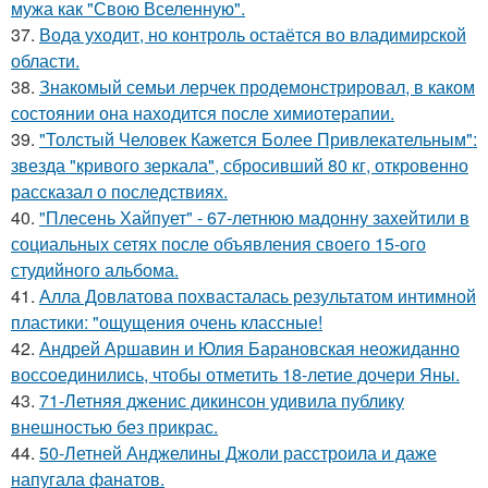
мужа как "Свою Вселенную".
37.
Вода уходит, но контроль остаётся во владимирской
области.
38.
Знакомый семьи лерчек продемонстрировал, в каком
состоянии она находится после химиотерапии.
39.
"Толстый Человек Кажется Более Привлекательным":
звезда "кривого зеркала", сбросивший 80 кг, откровенно
рассказал о последствиях.
40.
"Плесень Хайпует" - 67-летнюю мадонну захейтили в
социальных сетях после объявления своего 15-ого
студийного альбома.
41.
Алла Довлатова похвасталась результатом интимной
пластики: "ощущения очень классные!
42.
Андрей Аршавин и Юлия Барановская неожиданно
воссоединились, чтобы отметить 18-летие дочери Яны.
43.
71-Летняя дженис дикинсон удивила публику
внешностью без прикрас.
44.
50-Летней Анджелины Джоли расстроила и даже
напугала фанатов.