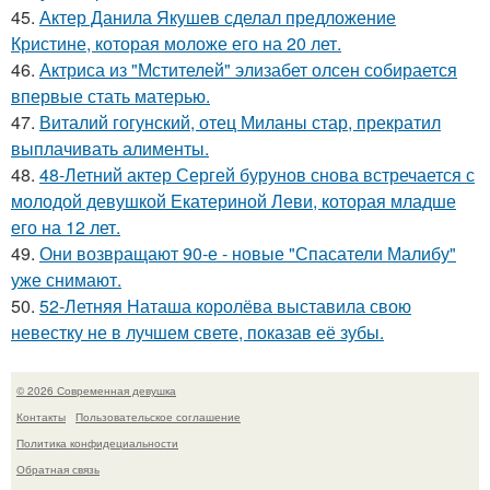
45.
Актер Данила Якушев сделал предложение
Кристине, которая моложе его на 20 лет.
46.
Актриса из "Мстителей" элизабет олсен собирается
впервые стать матерью.
47.
Виталий гогунский, отец Миланы стар, прекратил
выплачивать алименты.
48.
48-Летний актер Сергей бурунов снова встречается с
молодой девушкой Екатериной Леви, которая младше
его на 12 лет.
49.
Они возвращают 90-е - новые "Спасатели Малибу"
уже снимают.
50.
52-Летняя Наташа королёва выставила свою
невестку не в лучшем свете, показав её зубы.
© 2026 Современная девушка
Контакты
Пользовательское соглашение
Политика конфидециальности
Обратная связь