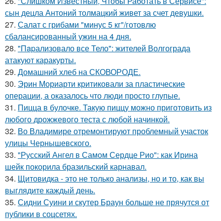
26.
"Слишком Известный, Чтобы Работать в Сервисе":
сын децла Антоний толмацкий живет за счет девушки.
27.
Салат с грибами "минус 5 кг"/готовлю
сбалансированный ужин на 4 дня.
28.
"Пapализовало все Тело": жителей Волгограда
атакуют каракурты.
29.
Домашний хлеб на СКОВОРОДЕ.
30.
Эрин Мориарти критиковали за пластические
операции, а оказалось что люди просто глупые.
31.
Пицца в булочке. Такую пиццу можно приготовить из
любого дрожжевого теста с любой начинкой.
32.
Во Владимире отремонтируют проблемный участок
улицы Чернышевского.
33.
"Русский Ангел в Самом Сердце Рио": как Ирина
шейк покорила бразильский карнавал.
34.
Щитовидка - это не только анализы, но и то, как вы
выглядите каждый день.
35.
Сидни Суини и скутер Браун больше не прячутся от
публики в соцсетях.