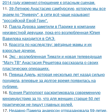
2014 году изменил отношение к опасным сценам.
11.
39-Летнюю Анастасию самбурскую, которую мы все
знаем по "Универу", в сети всё чаще называют
"российской Евой Грин".
12.
Павла Дурова заметили в Париже в компании
неизвестной девушки, пока его возлюбленная Юлия
Вавилова находится в ОАЭ.
13.
Красота по наследству: звёздные мамы и их
взрослые дочери.
14.
Экс - возлюбленная Тимати и новая телеведущая
"Матч ТВ" Анастасия Решетова рассказала о своих
пластических операциях.
15.
Певица Адель, которая несколько лет назад сильно
похудела, впервые за долгое время появилась на
публике.
16.
Ксения Раппопорт раскритиковала современную
киноиндустрию за то, что для женщин старше 50 лет
практически не пишут главных ролей.
17.
Недавно Памела андерсон отпраздновала 59-летие.