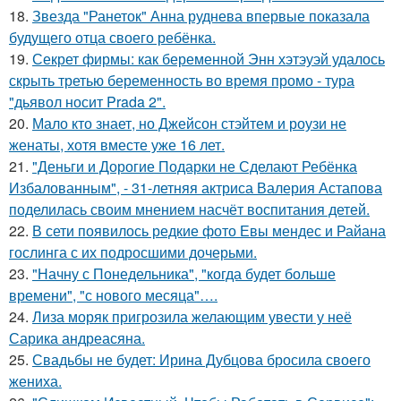
18.
Звезда "Ранеток" Анна руднева впервые показала
будущего отца своего ребёнка.
19.
Секрет фирмы: как беременной Энн хэтэуэй удалось
скрыть третью беременность во время промо - тура
"дьявол носит Prada 2".
20.
Мало кто знает, но Джейсон стэйтем и роузи не
женаты, хотя вместе уже 16 лет.
21.
"Деньги и Дорогие Подарки не Сделают Ребёнка
Избалованным", - 31-летняя актриса Валерия Астапова
поделилась своим мнением насчёт воспитания детей.
22.
В сети появилось редкие фото Евы мендес и Райана
гослинга с их подросшими дочерьми.
23.
"Начну с Понедельника", "когда будет больше
времени", "с нового месяца"….
24.
Лиза моряк пригрозила желающим увести у неё
Сарика андреасяна.
25.
Свадьбы не будет: Ирина Дубцова бросила своего
жениха.