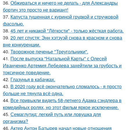
36.
Обжираться и ничего не делать - для Александры
бортич это просто не вариант!
37.
Капуста тушенная с куриной грудкой и стручковой
фасолью.
38.
45 лет и никакой "Лёгкости" - только жёсткая работа.
39.
20 лет спустя: Энн хэтэуэй снова в красном и снова
вне конкуренции.
40.
Творожное печенье "Треугольники".
41.
После выпуска "Натальной Карты" с Олесей
Иванченко Артемия Лебедева захейтили за грубость и
токсичное поведение.
42.
Глазунья в кабачках.
43.
В 2020 году всё окончательно сломалось - я просто
больше не тянула всё одна.
44.
Все привыкли видеть 58-летнего Адама сэндлера в
комедийных ролях, но этот фильм яркое исключение.
45.
Семаглутид: легкий путь или ловушка для
организма?
46.
Актер Антон Батырев начал новые отношения