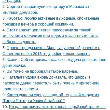
ситуацию.
2.
Сергей Лазарев купил квартиру в Майами за 1
миллион долларов.
3.
Работаю, люблю активные выходные, спонтанные
поездки и вечера в хорошей компании.
4.
Этот паразит цепляется присосками за тонкий
кишечник и месяцами или годами может почти никак
себя не выдавать.
5.
Проект города мечты Akon, запущенный рэпером в
Сенегале ещё в 2018 году, официально закрыт.
6.
Ксения Собчак призналась, как похудела до состояния
дюймовочки.
7.
Вы точно не пробовали такое варенье.
8.
Наталья Рудова вновь доказала, что цифры в
паспорте давно перестали быть главным критерием
привлекательности.
9.
Как создавали сцену с надутой тетушкой мардж из
"Гарри Поттер и Узник Азкабана"?
10.
Ян цапник признался, что после серьёзной травмы в