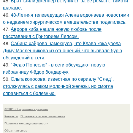
45.
Брат кайли дженнер вступился за её роман с Тимоти
шаламе.
46.
43-Летняя телеведущая Алена водонаева новостями
о недавнем хирургическом вмешательстве поделилась.
47.
Аврора киба нашла новую любовь после
расставания с Григорием Лепсом.
48.
Сабина хайрова намекнула, что Клава кока увела
Диму Масленникова из отношений, что вызвало бурю
обсуждений в сети.
49.
"Федю Понесло" - в сети обсуждают новую
избранницу Фёдор бондарчук.
50.
Ольга копосова, известная по сериалу "След",
столкнулась с раком молочной железы, но смогла
справиться с болезнью.
© 2026 Современная девушка
Контакты
Пользовательское соглашение
Политика конфидециальности
Обратная связь