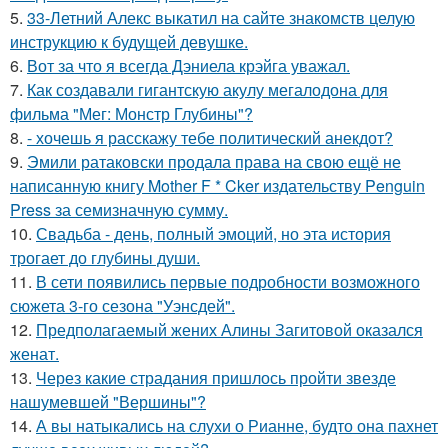
5.
33-Летний Алекс выкатил на сайте знакомств целую
инструкцию к будущей девушке.
6.
Вот за что я всегда Дэниела крэйга уважал.
7.
Как создавали гигантскую акулу мегалодона для
фильма "Мег: Монстр Глубины"?
8.
- хочешь я расскажу тебе политический анекдот?
9.
Эмили ратаковски продала права на свою ещё не
написанную книгу Mother F * Cker издательству Penguin
Press за семизначную сумму.
10.
Свадьба - день, полный эмоций, но эта история
трогает до глубины души.
11.
В сети появились первые подробности возможного
сюжета 3-го сезона "Уэнсдей".
12.
Предполагаемый жених Алины Загитовой оказался
женат.
13.
Через какие страдания пришлось пройти звезде
нашумевшей "Вершины"?
14.
А вы натыкались на слухи о Рианне, будто она пахнет