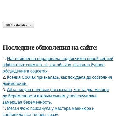
читать дальше →
Последние обновления на сайте:
1.
Настя ивлеева порадовала подписчиков новой серией
эффектных снимков - и, как обычно, вызвала бурное
обсуждение в соцсетях.
2.
Ксения Собчак призналась, как похудела до состояния
дюймовочки.
3.
Айза лилуна впервые рассказала, что за два месяца
до беременности вторым сыном у неё случилась
замершая беременность.
4.
Меган Фокс психанула у мастера маникюра и
соединила все тренды сразу.