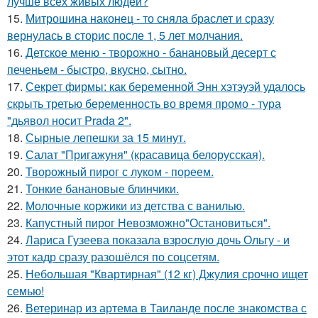
лучше всех живых людей?
15.
Митрошина наконец - то сняла браслет и сразу
вернулась в сторис после 1, 5 лет молчания.
16.
Детское меню - творожно - банановый десерт с
печеньем - быстро, вкусно, сытно.
17.
Секрет фирмы: как беременной Энн хэтэуэй удалось
скрыть третью беременность во время промо - тура
"дьявол носит Prada 2".
18.
Сырные лепешки за 15 минут.
19.
Салат "Пригажуня" (красавица белорусская).
20.
Творожный пирог с луком - пореем.
21.
Тонкие банановые блинчики.
22.
Молочные коржики из детства с ванилью.
23.
Капустный пирог Невозможно"Остановиться".
24.
Лариса Гузеева показала взрослую дочь Ольгу - и
этот кадр сразу разошёлся по соцсетям.
25.
Небольшая "Квартирная" (12 кг) Джулия срочно ищет
семью!
26.
Ветеринар из артема в Таиланде после знакомства с