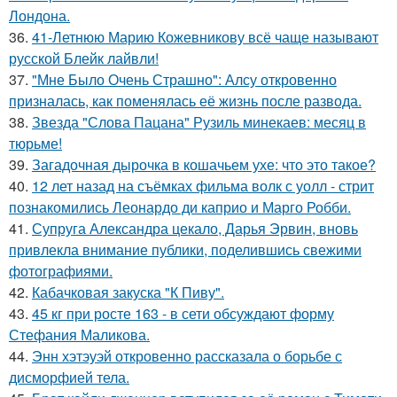
Лондона.
36.
41-Летнюю Марию Кожевникову всё чаще называют
русской Блейк лайвли!
37.
"Мне Было Очень Страшно": Алсу откровенно
призналась, как поменялась её жизнь после развода.
38.
Звезда "Слова Пацана" Рузиль минекаев: месяц в
тюрьме!
39.
Загадочная дырочка в кошачьем ухе: что это такое?
40.
12 лет назад на съёмках фильма волк с уолл - стрит
познакомились Леонардо ди каприо и Марго Робби.
41.
Супруга Александра цекало, Дарья Эрвин, вновь
привлекла внимание публики, поделившись свежими
фотографиями.
42.
Кабачковая закуска "К Пиву".
43.
45 кг при росте 163 - в сети обсуждают форму
Стефания Маликова.
44.
Энн хэтэуэй откровенно рассказала о борьбе с
дисморфией тела.