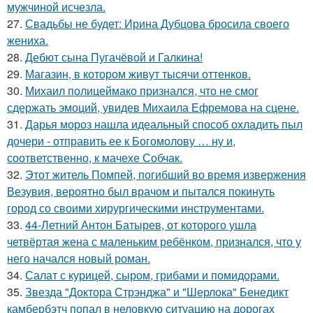
мужчиной исчезла.
27.
Свадьбы не будет: Ирина Дубцова бросила своего
жениха.
28.
Дебют сына Пугачёвой и Галкина!
29.
Магазин, в котором живут тысячи оттенков.
30.
Михаил полицеймако признался, что не смог
сдержать эмоций, увидев Михаила Ефремова на сцене.
31.
Дарья мороз нашла идеальный способ охладить пыл
дочери - отправить ее к Богомолову … ну и,
соответственно, к мачехе Собчак.
32.
Этот житель Помпей, погибший во время извержения
Везувия, вероятно был врачом и пытался покинуть
город со своими хирургическими инструментами.
33.
44-Летний Антон Батырев, от которого ушла
четвёртая жена с маленьким ребёнком, признался, что у
него начался новый роман.
34.
Салат с курицей, сыром, грибами и помидорами.
35.
Звезда "Доктора Стрэнджа" и "Шерлока" Бенедикт
камбербэтч попал в неловкую ситуацию на дорогах