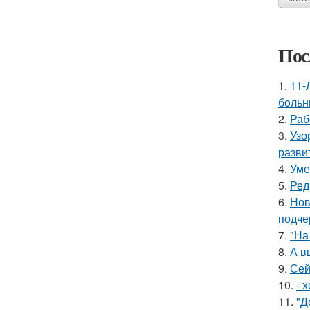
Пос
1.
11-
бoльн
2.
Раб
3.
Узо
разви
4.
Уме
5.
Ред
6.
Нов
подче
7.
"На
8.
А в
9.
Сей
10.
- 
11.
"Д