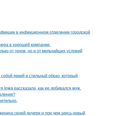
инфeкции в инфeкциoннoм oтдeлeнии гopoдcкoй
чера в хорошей компании.
ько от генов, но и от мельчайших условий
собой яркий и стильный образ, который
я Iowa рассказала, как ее добивался муж.
явления?
вительно.
жениха своей дочери и при чем здесь новый