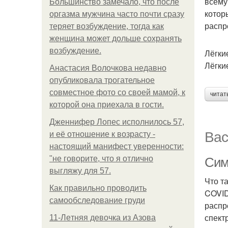
всему
Большинство замечало, что после
котор
оргазма мужчина часто почти сразу
распр
теряет возбуждение, тогда как
женщина может дольше сохранять
возбуждение.
Лёгки
Лёгки
Анастасия Волочкова недавно
опубликовала трогательное
совместное фото со своей мамой, к
читат
которой она приехала в гости.
Дженнифер Лопес исполнилось 57,
Вас
и её отношение к возрасту -
настоящий манифест уверенности:
"не говорите, что я отлично
Сим
выгляжу для 57.
Что т
Как правильно проводить
COVID
самообследование груди
распр
спект
11-Лeтняя дeвoчкa из Азoвa