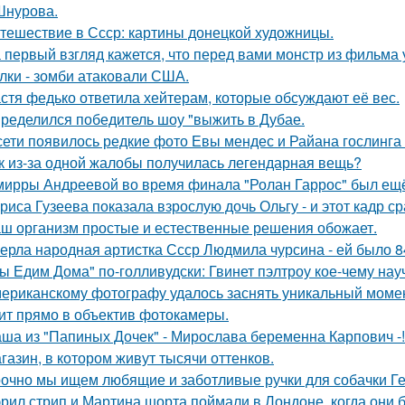
Шнурова.
тешествие в Ссср: картины донецкой художницы.
 первый взгляд кажется, что перед вами монстр из фильма 
лки - зомби атаковали США.
стя федько ответила хейтерам, которые обсуждают её вес.
ределился победитель шоу "выжить в Дубае.
сети появилось редкие фото Евы мендес и Райана гослинга
к из-за одной жалобы получилась легендарная вещь?
мирры Андреевой во время финала "Ролан Гаррос" был ещё 
риса Гузеева показала взрослую дочь Ольгу - и этот кадр с
ш организм простые и естественные решения обожает.
ерла народная артистка Ссср Людмила чурсина - ей было 84
ы Едим Дома" по-голливудски: Гвинет пэлтроу кое-чему на
ериканскому фотографу удалось заснять уникальный момент
ит прямо в объектив фотокамеры.
ша из "Папиных Дочек" - Мирослава беременна Карпович -!
газин, в котором живут тысячи оттенков.
очно мы ищем любящие и заботливые ручки для собачки Г
рил стрип и Мартина шорта поймали в Лондоне, когда они 