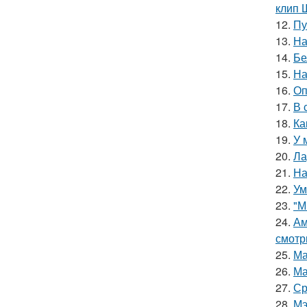
клип 
12.
Пу
13.
На
14.
Бе
15.
На
16.
Оп
17.
В 
18.
Ка
19.
У 
20.
Ла
21.
На
22.
Ум
23.
"М
24.
Ам
смотр
25.
Ма
26.
Ма
27.
Ср
28.
Мэ