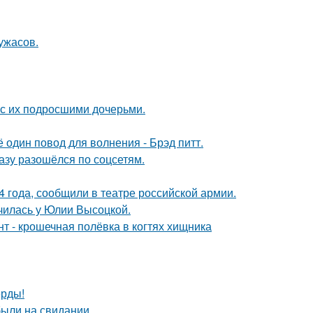
ужасов.
 с их подросшими дочерьми.
один повод для волнения - Брэд питт.
разу разошёлся по соцсетям.
 года, сообщили в театре российской армии.
училась у Юлии Высоцкой.
 - крошечная полёвка в когтях хищника
ерды!
были на свидании.