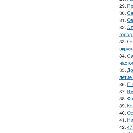
29.
Пр
30.
Са
31.
Ов
32.
Эт
город
33.
Ок
окруж
34.
Са
насто
35.
До
летие
36.
Ещ
37.
Вм
38.
Фа
39.
Ко
40.
Ос
41.
Ни
42.
47