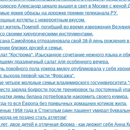
одюсер Александр цекало вышел в свет в Москве с женой 
мые яркие образы на дорожке премии телеканала РУ.
ощные котлеты с невероятным вкусом.
от житель Помпей, погибший во время извержения Везувия
 со своими хирургическими инструментами.
сана Самойлова отпраздновала свой 38-й день рождения в
ении близких друзей и семьи.
лат "Кострома". Изысканное сочетание нежного языка и об
ящему праздничный салат для особенного вечера.
чь покойного пола уокера мидоу опубликовала у себя хроник
 с выхода первой части "Форсажа".
е четыре молодые семьи владимирского госуниверситета 
есто заряда бодрости после тренировок ты постоянный упа
натки димы билана потребовали накормить своего кумира.
гда-то вся Европа без привычных домашних котиков жила.
енью 1958 года в Стокгольм один пациент умирал буквальн
когда не поздно стать атлетом!
 лет, двое детей и отличная форма - как держит себя Анна К