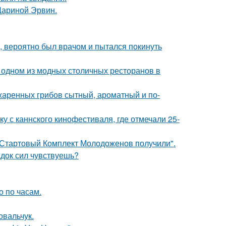
Дариной Эрвин.
, вероятно был врачом и пытался покинуть
 одном из модных столичных ресторанов в
жаренных грибов сытный, ароматный и по-
у с каннского кинофестиваля, где отмечали 25-
"Стартовый Комплект Молодоженов получили".
док сил чувствуешь?
о по часам.
овальчук.