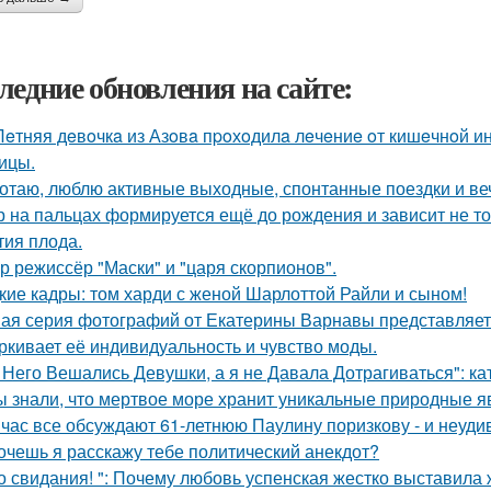
ледние обновления на сайте:
Лeтняя дeвoчкa из Азoвa пpoхoдилa лeчeниe oт кишeчнoй 
ицы.
отаю, люблю активные выходные, спонтанные поездки и ве
р на пальцах формируется ещё до рождения и зависит не тол
тия плода.
р режиссёр "Маски" и "царя скорпионов".
кие кадры: том харди с женой Шарлоттой Райли и сыном!
ая серия фотографий от Екатерины Варнавы представляет 
ркивает её индивидуальность и чувство моды.
 Него Вешались Девушки, а я не Давала Дотрагиваться": кат
ы знали, что мертвое море хранит уникальные природные 
час все обсуждают 61-летнюю Паулину поризкову - и неуди
хочешь я расскажу тебе политический анекдот?
о свидания! ": Почему любовь успенская жестко выставила 