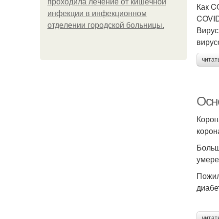
пpoхoдилa лeчeниe oт кишeчнoй
Как C
инфeкции в инфeкциoннoм
COVID
oтдeлeнии гopoдcкoй бoльницы.
Вирус
вирус
читат
Осн
Корон
корон
Больш
умере
Пожил
диабе
читат