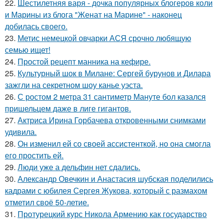
22.
Шестилетняя варя - дочка популярных блогеров коли
и Марины из блога "Женат на Марине" - наконец
добилась своего.
23.
Метис немецкой овчарки АСЯ срочно любящую
семью ищет!
24.
Простой рецепт манника на кефире.
25.
Культурный шок в Милане: Сергей бурунов и Дилара
зажгли на секретном шоу канье уэста.
26.
С ростом 2 метра 31 сантиметр Мануте бол казался
пришельцем даже в лиге гигантов.
27.
Актриса Ирина Горбачева откровенными снимками
удивила.
28.
Он изменил ей со своей ассистенткой, но она смогла
его простить ей.
29.
Люди уже а дельфин нет сдались.
30.
Александр Овечкин и Анастасия шубская поделились
кадрами с юбилея Сергея Жукова, который с размахом
отметил своё 50-летие.
31.
Протурецкий курс Никола Армению как государство