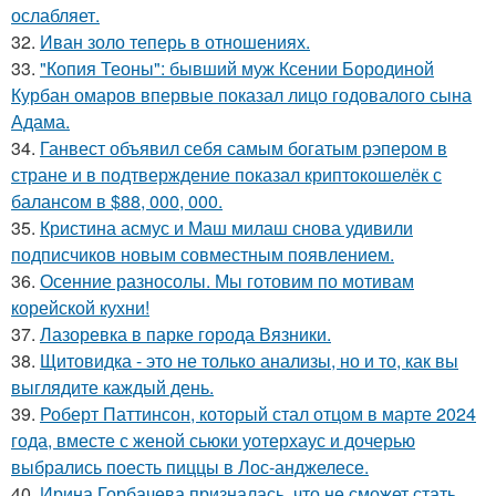
ослабляет.
32.
Иван золо теперь в отношениях.
33.
"Копия Теоны": бывший муж Ксении Бородиной
Курбан омаров впервые показал лицо годовалого сына
Адама.
34.
Ганвест объявил себя самым богатым рэпером в
стране и в подтверждение показал криптокошелёк с
балансом в $88, 000, 000.
35.
Кристина асмус и Маш милаш снова удивили
подписчиков новым совместным появлением.
36.
Осенние разносолы. Мы готовим по мотивам
корейской кухни!
37.
Лазоревка в парке города Вязники.
38.
Щитовидка - это не только анализы, но и то, как вы
выглядите каждый день.
39.
Роберт Паттинсон, который стал отцом в марте 2024
года, вместе с женой сьюки уотерхаус и дочерью
выбрались поесть пиццы в Лос-анджелесе.
40.
Ирина Горбачева призналась, что не сможет стать