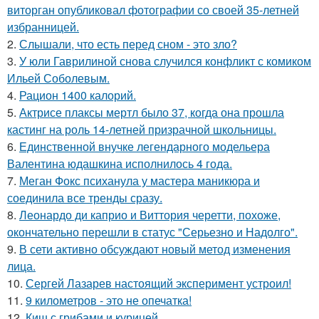
виторган опубликовал фотографии со своей 35-летней
избранницей.
2.
Слышали, что есть перед сном - это зло?
3.
У юли Гаврилиной снова случился конфликт с комиком
Ильей Соболевым.
4.
Рацион 1400 калорий.
5.
Актрисе плаксы мертл было 37, когда она прошла
кастинг на роль 14-летней призрачной школьницы.
6.
Единственной внучке легендарного модельера
Валентина юдашкина исполнилось 4 года.
7.
Меган Фокс психанула у мастера маникюра и
соединила все тренды сразу.
8.
Леонардо ди каприо и Виттория черетти, похоже,
окончательно перешли в статус "Серьезно и Надолго".
9.
В сети активно обсуждают новый метод изменения
лица.
10.
Сергей Лазарев настоящий эксперимент устроил!
11.
9 километров - это не опечатка!
12.
Киш с грибами и курицей.