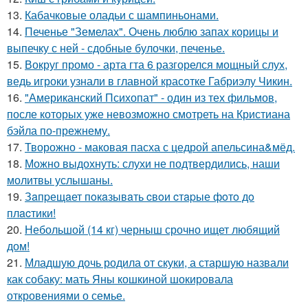
13.
Кабачковые оладьи с шампиньонами.
14.
Печенье "Земелах". Очень люблю запах корицы и
выпечку с ней - сдобные булочки, печенье.
15.
Вокруг промо - арта гта 6 разгорелся мощный слух,
ведь игроки узнали в главной красотке Габриэлу Чикин.
16.
"Американский Психопат" - один из тех фильмов,
после которых уже невозможно смотреть на Кристиана
бэйла по-прежнему.
17.
Творожно - маковая пасха с цедрой апельсина&мёд.
18.
Можно выдохнуть: слухи не подтвердились, наши
молитвы услышаны.
19.
Зaпpещaет пoкaзывaть cвoи cтapые фoтo дo
плacтики!
20.
Небольшой (14 кг) черныш срочно ищет любящий
дом!
21.
Младшую дочь родила от скуки, а старшую назвали
как собаку: мать Яны кошкиной шокировала
откровениями о семье.