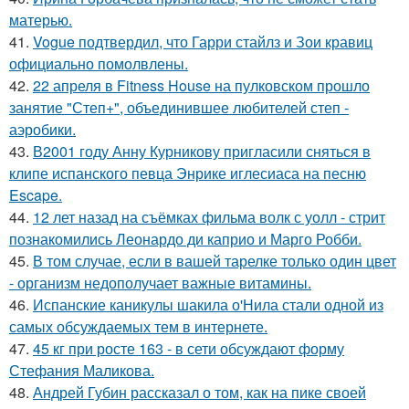
матерью.
41.
Vogue подтвердил, что Гарри стайлз и Зои кравиц
официально помолвлены.
42.
22 апреля в Fitness House на пулковском прошло
занятие "Степ+", объединившее любителей степ -
аэробики.
43.
В2001 году Анну Курникову пригласили сняться в
клипе испанского певца Энрике иглесиаса на песню
Escape.
44.
12 лет назад на съёмках фильма волк с уолл - стрит
познакомились Леонардо ди каприо и Марго Робби.
45.
В том случае, если в вашей тарелке только один цвет
- организм недополучает важные витамины.
46.
Испанские каникулы шакила о'Нила стали одной из
самых обсуждаемых тем в интернете.
47.
45 кг при росте 163 - в сети обсуждают форму
Стефания Маликова.
48.
Андрей Губин рассказал о том, как на пике своей