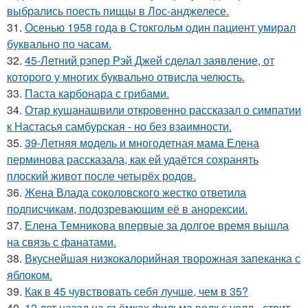
выбрались поесть пиццы в Лос-анджелесе.
31.
Осенью 1958 года в Стокгольм один пациент умирал
буквально по часам.
32.
45-Летний рэпер Рэй Джей сделал заявление, от
которого у многих буквально отвисла челюсть.
33.
Паста карбонара с грибами.
34.
Отар кушанашвили откровенно рассказал о симпатии
к Настасья самбурская - но без взаимности.
35.
39-Летняя модель и многодетная мама Елена
перминова рассказала, как ей удаётся сохранять
плоский живот после четырёх родов.
36.
Жена Влада соколовского жестко ответила
подписчикам, подозревающим её в анорексии.
37.
Елена Темникова впервые за долгое время вышла
на связь с фанатами.
38.
Вкуснейшая низкокалорийная творожная запеканка с
яблоком.
39.
Как в 45 чувствовать себя лучше, чем в 35?
40.
12 лет назад на съёмках фильма волк с уолл - стрит