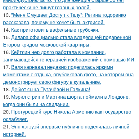
практически не пишут главных ролей.
13.
"Меня Смущает Доступ к Телу": Регина тодоренко
рассказала, почему не хочет быть актрисой.
14.
Как приготовить вафельные трубочки.
15.
Дилара официально стала владелицей подаренной
Егором кридом московской квартиры.
16.
Кейтлин нер долго работала в компании,
занимающейся генерацией изображений с помощью ИИ.
17.
Валя карнавал недавно поделилась яркими
моментами с отдыха, опубликовав фото, на котором она
демонстрирует свою фигуру в купальнике.
18.
Дебют сына Пугачёвой и Галкина!
19.
Мэрил стрип и Мартина шорта поймали в Лондоне,
когда они были на свидании.
20.
Протурецкий курс Никола Армению как государство
ослабляет.
21.
Энн хэтэуэй впервые публично поделилась личной
историей.