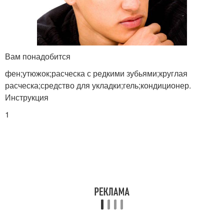
Вам понадобится
фен;утюжок;расческа с редкими зубьями;круглая
расческа;средство для укладки;гель;кондиционер.
Инструкция
1