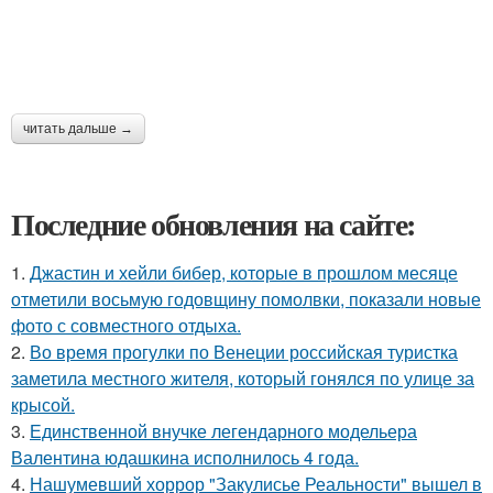
читать дальше →
Последние обновления на сайте:
1.
Джастин и хейли бибер, которые в прошлом месяце
отметили восьмую годовщину помолвки, показали новые
фото с совместного отдыха.
2.
Во время прогулки по Венеции российская туристка
заметила местного жителя, который гонялся по улице за
крысой.
3.
Единственной внучке легендарного модельера
Валентина юдашкина исполнилось 4 года.
4.
Нашумевший хоррор "Закулисье Реальности" вышел в