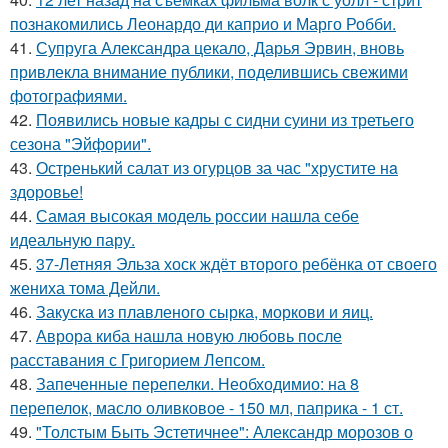
познакомились Леонардо ди каприо и Марго Робби.
41.
Супруга Александра цекало, Дарья Эрвин, вновь
привлекла внимание публики, поделившись свежими
фотографиями.
42.
Появились новые кадры с сидни суини из третьего
сезона "Эйфории".
43.
Остренький салат из огурцов за час "хрустите нa
здоровье!
44.
Самая высокая модель россии нашла себе
идеальную пару.
45.
37-Летняя Эльза хоск ждёт второго ребёнка от своего
жениха тома Дейли.
46.
Закуска из плавленого сырка, моркови и яиц.
47.
Аврора киба нашла новую любовь после
расставания с Григорием Лепсом.
48.
Запеченные перепелки. Необходимио: на 8
перепелок, масло оливковое - 150 мл, паприка - 1 ст.
49.
"Толстым Быть Эстетичнее": Александр морозов о