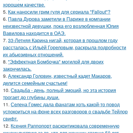
хорошем качестве.
5.
Как наносили грим гуля для сериала "Fallout"?
6.
Павла Дурова заметили в Париже в компании
неизвестной девушки, пока его возлюбленная Юлия
Вавилова находится в ОАЭ.
7.
33-Летняя Карина нигай, которая в прошлом году
рассталась с Ильёй Гореловым, раскрыла подробности
их абьюзивных отношений.
8.
"Эффектная Бомбочка" могилой для двоих
закончилась.
9.
Александр Головин, известный кадет Макаров,
делится семейным счастьем!
10.
Свадьба - день, полный эмоций, но эта история
трогает до глубины души.
11.
Селена Гомес дала фанатам хоть какой-то повод
успокоиться на фоне всех разговоров о свадьбе Тейлор
свифт.
12.
Ксения Раппопорт раскритиковала современную
киноиндустрию за то, что для женщин старше 50 лет