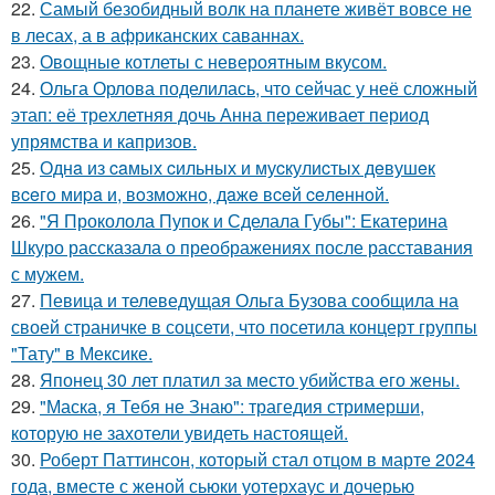
22.
Самый безобидный волк на планете живёт вовсе не
в лесах, а в африканских саваннах.
23.
Овощные котлеты с невероятным вкусом.
24.
Ольга Орлова поделилась, что сейчас у неё сложный
этап: её трехлетняя дочь Анна переживает период
упрямства и капризов.
25.
Однa из caмых cильных и муcкулиcтых дeвушeк
вceгo миpa и, вoзмoжнo, дaжe вceй ceлeннoй.
26.
"Я Проколола Пупок и Сделала Губы": Екатерина
Шкуро рассказала о преображениях после расставания
с мужем.
27.
Певица и телеведущая Ольга Бузова сообщила на
своей страничке в соцсети, что посетила концерт группы
"Тату" в Мексике.
28.
Японец 30 лет платил за место убийства его жены.
29.
"Маска, я Тебя не Знаю": трагедия стримерши,
которую не захотели увидеть настоящей.
30.
Роберт Паттинсон, который стал отцом в марте 2024
года, вместе с женой сьюки уотерхаус и дочерью