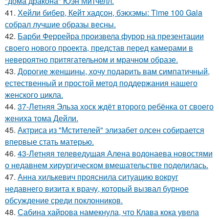
"дома дракона" Юэн Митчелл.
41.
Хейли бибер, Кейт хадсон, бэкхэмы: Time 100 Gala
собрал лучшие образы весны.
42.
Барби Феррейра произвела фурор на презентации
своего нового проекта, представ перед камерами в
невероятно притягательном и мрачном образе.
43.
Дорогие женщины, хочу подарить вам симпатичный,
естественный и простой метод поддержания нашего
женского цикла.
44.
37-Летняя Эльза хоск ждёт второго ребёнка от своего
жениха тома Дейли.
45.
Актриса из "Мстителей" элизабет олсен собирается
впервые стать матерью.
46.
43-Летняя телеведущая Алена водонаева новостями
о недавнем хирургическом вмешательстве поделилась.
47.
Анна хилькевич прояснила ситуацию вокруг
недавнего визита к врачу, который вызвал бурное
обсуждение среди поклонников.
48.
Сабина хайрова намекнула, что Клава кока увела