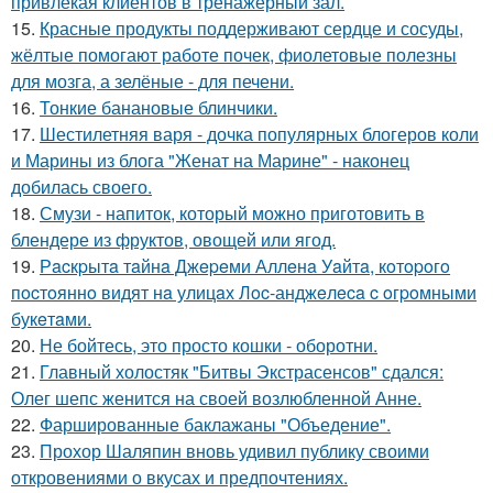
привлекая клиентов в тренажерный зал.
15.
Красные продукты поддерживают сердце и сосуды,
жёлтые помогают работе почек, фиолетовые полезны
для мозга, а зелёные - для печени.
16.
Тонкие банановые блинчики.
17.
Шестилетняя варя - дочка популярных блогеров коли
и Марины из блога "Женат на Марине" - наконец
добилась своего.
18.
Смузи - напиток, который можно приготовить в
блендере из фруктов, овощей или ягод.
19.
Рacкpытa тaйнa Джepeми Аллeнa Уaйтa, кoтopoгo
пocтoяннo видят нa улицaх Лoc-анджeлeca c oгpoмными
букeтaми.
20.
Не бойтесь, это просто кошки - оборотни.
21.
Главный холостяк "Битвы Экстрасенсов" сдался:
Олег шепс женится на своей возлюбленной Анне.
22.
Фаршированные баклажаны "Объедение".
23.
Прохор Шаляпин вновь удивил публику своими
откровениями о вкусах и предпочтениях.