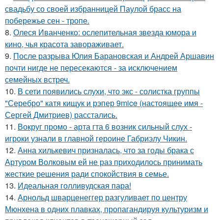
свадьбу со своей избранницей Паулой брасс на
побережье сен - тропе.
8.
Олеся Иванченко: ослепительная звезда юмора и
кино, чья красота завораживает.
9.
После разрыва Юлия Барановская и Андрей Аршавин
почти нигде не пересекаются - за исключением
семейных встреч.
10.
В сети появились слухи, что экс - солистка группы
"Серебро" катя кищук и рэпер 9mice (настоящее имя -
Сергей Дмитриев) расстались.
11.
Вокруг промо - арта гта 6 возник сильный слух -
игроки узнали в главной героине Габриэлу Чикин.
12.
Анна хилькевич призналась, что за годы брака с
Артуром Волковым ей не раз приходилось принимать
жесткие решения ради спокойствия в семье.
13.
Идеальная голливудская пара!
14.
Арнольд шварценеггер разгуливает по центру
Мюнхена в одних плавках, пропагандируя культуризм и