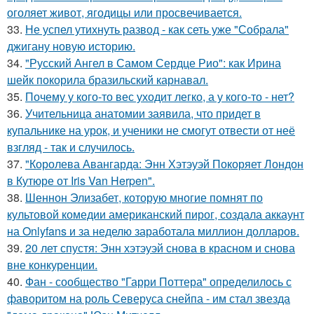
оголяет живот, ягодицы или просвечивается.
33.
Не успел утихнуть развод - как сеть уже "Собрала"
джигану новую историю.
34.
"Русский Ангел в Самом Сердце Рио": как Ирина
шейк покорила бразильский карнавал.
35.
Почему у кого-то вес уходит легко, а у кого-то - нет?
36.
Учительница анатомии заявила, что придет в
купальнике на урок, и ученики не смогут отвести от неё
взгляд - так и случилось.
37.
"Королева Авангарда: Энн Хэтэуэй Покоряет Лондон
в Кутюре от Iris Van Herpen".
38.
Шеннон Элизабет, которую многие помнят по
культовой комедии американский пирог, создала аккаунт
на Onlyfans и за неделю заработала миллион долларов.
39.
20 лет спустя: Энн хэтэуэй снова в красном и снова
вне конкуренции.
40.
Фан - сообщество "Гарри Поттера" определилось с
фаворитом на роль Северуса снейпа - им стал звезда