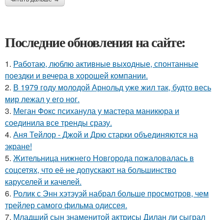
Последние обновления на сайте:
1.
Работаю, люблю активные выходные, спонтанные
поездки и вечера в хорошей компании.
2.
В 1979 году молодой Арнольд уже жил так, будто весь
мир лежал у его ног.
3.
Меган Фокс психанула у мастера маникюра и
соединила все тренды сразу.
4.
Аня Тейлор - Джой и Дрю старки объединяются на
экране!
5.
Жительница нижнего Новгорода пожаловалась в
соцсетях, что её не допускают на большинство
каруселей и качелей.
6.
Ролик с Энн хэтэуэй набрал больше просмотров, чем
трейлер самого фильма одиссея.
7.
Младший сын знаменитой актрисы Дилан ли сыграл