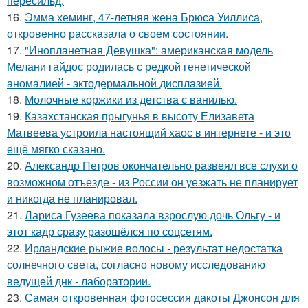
пересильд.
16.
Эмма хеминг, 47-летняя жена Брюса Уиллиса,
откровенно рассказала о своем состоянии.
17.
"Инопланетная Девушка": американская модель
Мелани гайдос родилась с редкой генетической
аномалией - эктодермальной дисплазией.
18.
Молочные коржики из детства с ванилью.
19.
Казахстанская прыгунья в высоту Елизавета
Матвеева устроила настоящий хаос в интернете - и это
ещё мягко сказано.
20.
Александр Петров окончательно развеял все слухи о
возможном отъезде - из России он уезжать не планирует
и никогда не планировал.
21.
Лариса Гузеева показала взрослую дочь Ольгу - и
этот кадр сразу разошёлся по соцсетям.
22.
Ирландские рыжие волосы - результат недостатка
солнечного света, согласно новому исследованию
ведущей днк - лаборатории.
23.
Самая откровенная фотосессия дакоты Джонсон для