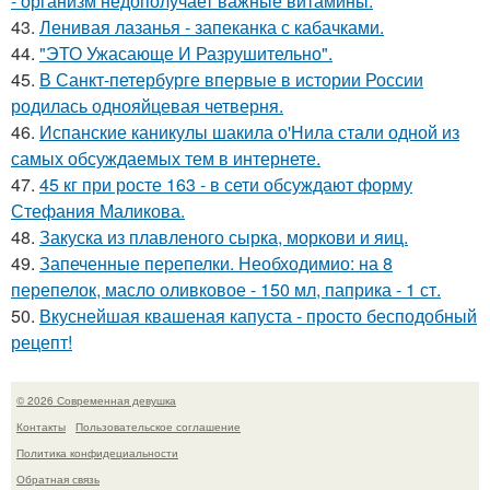
- организм недополучает важные витамины.
43.
Ленивая лазанья - запеканка с кабачками.
44.
"ЭТО Ужасающе И Разрушительно".
45.
В Санкт-петербурге впервые в истории России
родилась однояйцевая четверня.
46.
Испанские каникулы шакила о'Нила стали одной из
самых обсуждаемых тем в интернете.
47.
45 кг при росте 163 - в сети обсуждают форму
Стефания Маликова.
48.
Закуска из плавленого сырка, моркови и яиц.
49.
Запеченные перепелки. Необходимио: на 8
перепелок, масло оливковое - 150 мл, паприка - 1 ст.
50.
Вкуснейшая квашеная капуста - просто бесподобный
рецепт!
© 2026 Современная девушка
Контакты
Пользовательское соглашение
Политика конфидециальности
Обратная связь