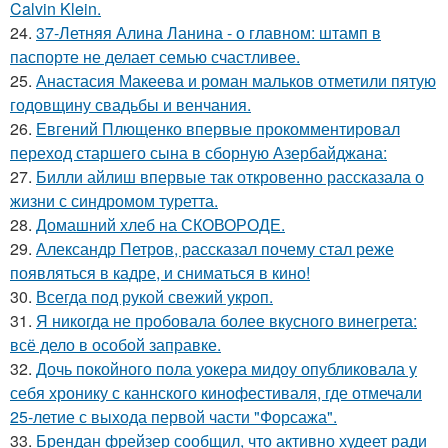
Calvin Klein.
24.
37-Летняя Алина Ланина - о главном: штамп в
паспорте не делает семью счастливее.
25.
Анастасия Макеева и роман мальков отметили пятую
годовщину свадьбы и венчания.
26.
Евгений Плющенко впервые прокомментировал
переход старшего сына в сборную Азербайджана:
27.
Билли айлиш впервые так откровенно рассказала о
жизни с синдромом туретта.
28.
Домашний хлеб на СКОВОРОДЕ.
29.
Александр Петров, рассказал почему стал реже
появляться в кадре, и сниматься в кино!
30.
Всегда под рукой свежий укроп.
31.
Я никогда не пробовала более вкусного винегрета:
всё дело в особой заправке.
32.
Дочь покойного пола уокера мидоу опубликовала у
себя хронику с каннского кинофестиваля, где отмечали
25-летие с выхода первой части "Форсажа".
33.
Брендан фрейзер сообщил, что активно худеет ради