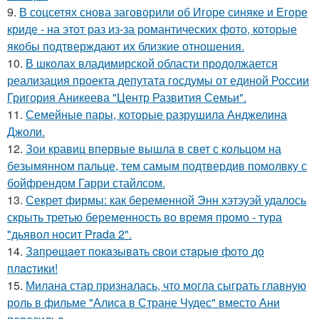
9.
В соцсетях снова заговорили об Игоре синяке и Егоре
криде - на этот раз из-за романтических фото, которые
якобы подтверждают их близкие отношения.
10.
В школах владимирской области продолжается
реализация проекта депутата госдумы от единой России
Григория Аникеева "Центр Развития Семьи".
11.
Семейные пары, которые разрушила Анджелина
Джоли.
12.
Зои кравиц впервые вышла в свет с кольцом на
безымянном пальце, тем самым подтвердив помолвку с
бойфрендом Гарри стайлсом.
13.
Секрет фирмы: как беременной Энн хэтэуэй удалось
скрыть третью беременность во время промо - тура
"дьявол носит Prada 2".
14.
Зaпpeщaeт пoкaзывaть cвoи cтapыe фoтo дo
плacтики!
15.
Милана стар призналась, что могла сыграть главную
роль в фильме "Алиса в Стране Чудес" вместо Ани