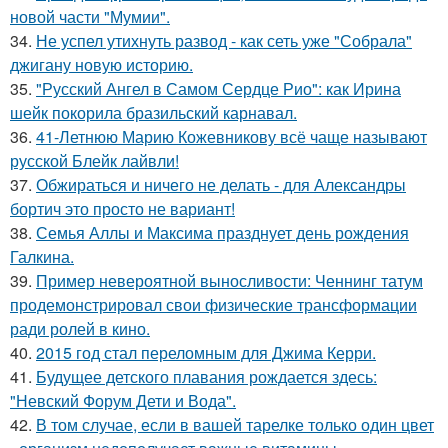
новой части "Мумии".
34.
Не успел утихнуть развод - как сеть уже "Собрала"
джигану новую историю.
35.
"Русский Ангел в Самом Сердце Рио": как Ирина
шейк покорила бразильский карнавал.
36.
41-Летнюю Марию Кожевникову всё чаще называют
русской Блейк лайвли!
37.
Обжираться и ничего не делать - для Александры
бортич это просто не вариант!
38.
Семья Аллы и Максима празднует день рождения
Галкина.
39.
Пример невероятной выносливости: Ченнинг татум
продемонстрировал свои физические трансформации
ради ролей в кино.
40.
2015 год стал переломным для Джима Керри.
41.
Будущее детского плавания рождается здесь:
"Невский Форум Дети и Вода".
42.
В том случае, если в вашей тарелке только один цвет