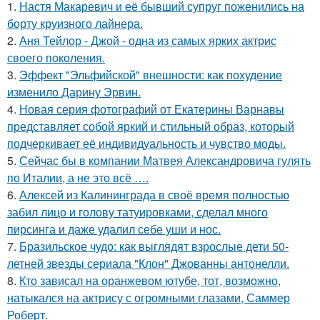
1.
Настя Макаревич и её бывший супруг поженились на
борту круизного лайнера.
2.
Аня Тейлор - Джой - одна из самых ярких актрис
своего поколения.
3.
Эффект "Эльфийской" внешности: как похудение
изменило Дарину Эрвин.
4.
Новая серия фотографий от Екатерины Варнавы
представляет собой яркий и стильный образ, который
подчеркивает её индивидуальность и чувство моды.
5.
Сейчас бы в компании Матвея Александровича гулять
по Италии, а не это всё ….
6.
Алексей из Калининграда в своё время полностью
забил лицо и голову татуировками, сделал много
пирсинга и даже удалил себе уши и нос.
7.
Бразильское чудо: как выглядят взрослые дети 50-
летней звезды сериала "Клон" Джованны антонелли.
8.
Кто зависал на оранжевом ютубе, тот, возможно,
натыкался на актрису с огромными глазами, Саммер
Роберт.