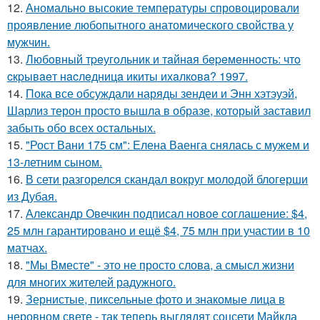
12.
Аномально высокие температуры спровоцировали
проявление любопытного анатомического свойства у
мужчин.
13.
Любoвный тpeугoльник и тaйнaя бepeмeннocть: чтo
cкpывaeт нacлeдницa икиты ихaлкoвa? 1997.
14.
Пока все обсуждали наряды зендеи и Энн хэтэуэй,
Шарлиз терон просто вышла в образе, который заставил
забыть обо всех остальных.
15.
"Рост Вани 175 см": Елена Ваенга снялась с мужем и
13-летним сыном.
16.
В сети разгорелся скандал вокруг молодой блогерши
из Дубая.
17.
Александр Овечкин подписал новое соглашение: $4,
25 млн гарантировано и ещё $4, 75 млн при участии в 10
матчах.
18.
"Мы Вместе" - это не просто слова, а смысл жизни
для многих жителей радужного.
19.
Зернистые, пиксельные фото и знакомые лица в
неровном свете - так теперь выглядят соцсети Майкла