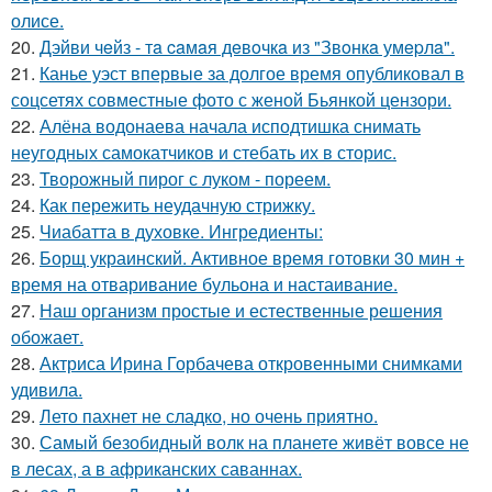
олисе.
20.
Дэйви чeйз - тa caмaя дeвoчкa из "Звoнкa умepлa".
21.
Канье уэст впервые за долгое время опубликовал в
соцсетях совместные фото с женой Бьянкой цензори.
22.
Алёна водонаева начала исподтишка снимать
неугодных самокатчиков и стебать их в сторис.
23.
Творожный пирог с луком - пореем.
24.
Как пережить неудачную стрижку.
25.
Чиабатта в духовке. Ингредиенты:
26.
Борщ украинский. Активное время готовки 30 мин +
время на отваривание бульона и настаивание.
27.
Наш организм простые и естественные решения
обожает.
28.
Актриса Ирина Горбачева откровенными снимками
удивила.
29.
Лето пахнет не сладко, но очень приятно.
30.
Самый безобидный волк на планете живёт вовсе не
в лесах, а в африканских саваннах.