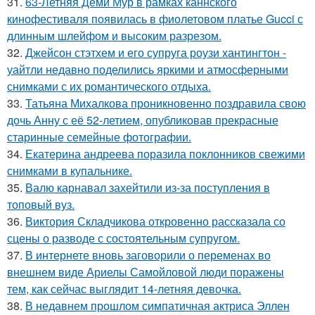
31.
63-Летняя Деми Мур в рамках каннского
кинофестиваля появилась в фиолетовом платье Gucci с
длинным шлейфом и высоким разрезом.
32.
Джейсон стэтхем и его супруга роузи хантингтон -
уайтли недавно поделились яркими и атмосферными
снимками с их романтического отдыха.
33.
Татьяна Михалкова проникновенно поздравила свою
дочь Анну с её 52-летием, опубликовав прекрасные
старинные семейные фотографии.
34.
Екатерина андреева поразила поклонников свежими
снимками в купальнике.
35.
Валю карнавал захейтили из-за поступления в
топовый вуз.
36.
Виктория Складчикова откровенно рассказала со
сцены о разводе с состоятельным супругом.
37.
В интернете вновь заговорили о переменах во
внешнем виде Ариелы Самойловой люди поражены
тем, как сейчас выглядит 14-летняя девочка.
38.
В недавнем прошлом симпатичная актриса Эллен