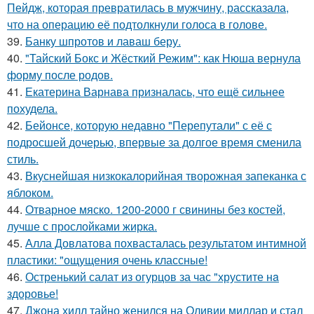
Пейдж, которая превратилась в мужчину, рассказала,
что на операцию её подтолкнули голоса в голове.
39.
Банку шпротов и лаваш беру.
40.
"Тайский Бокс и Жёсткий Режим": как Нюша вернула
форму после родов.
41.
Екатерина Варнава призналась, что ещё сильнее
похудела.
42.
Бейонсе, которую недавно "Перепутали" с её с
подросшей дочерью, впервые за долгое время сменила
стиль.
43.
Вкуснейшая низкокалорийная творожная запеканка с
яблоком.
44.
Отварное мяско. 1200-2000 г свинины без костей,
лучше с прослойками жирка.
45.
Алла Довлатова похвасталась результатом интимной
пластики: "ощущения очень классные!
46.
Остренький салат из огурцов за час "хрустите нa
здоровье!
47.
Джона хилл тайно женился на Оливии миллар и стал