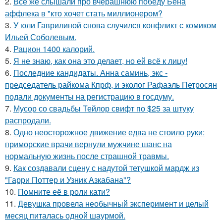
2.
Все же слышали про вчерашнюю победу Бена
аффлека в "кто хочет стать миллионером?
3.
У юли Гаврилиной снова случился конфликт с комиком
Ильей Соболевым.
4.
Рацион 1400 калорий.
5.
Я не знаю, как она это делает, но ей всё к лицу!
6.
Последние кандидаты. Анна саминь, экс -
председатель райкома Кпрф, и эколог Рафаэль Петросян
подали документы на регистрацию в госдуму.
7.
Мусор со свадьбы Тейлор свифт по $25 за штуку
распродали.
8.
Одно неосторожное движение едва не стоило руки:
приморские врачи вернули мужчине шанс на
нормальную жизнь после страшной травмы.
9.
Как создавали сцену с надутой тетушкой мардж из
"Гарри Поттер и Узник Азкабана"?
10.
Помните её в роли кати?
11.
Девушка провела необычный эксперимент и целый
месяц питалась одной шаурмой.