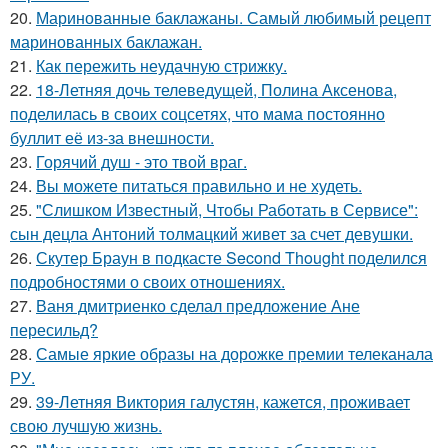
20.
Маринованные баклажаны. Самый любимый рецепт
маринованных баклажан.
21.
Как пережить неудачную стрижку.
22.
18-Летняя дочь телеведущей, Полина Аксенова,
поделилась в своих соцсетях, что мама постоянно
буллит её из-за внешности.
23.
Горячий душ - это твой враг.
24.
Вы можете питаться правильно и не худеть.
25.
"Слишком Известный, Чтобы Работать в Сервисе":
сын децла Антоний толмацкий живет за счет девушки.
26.
Скутер Браун в подкасте Second Thought поделился
подробностями о своих отношениях.
27.
Ваня дмитриенко сделал предложение Ане
пересильд?
28.
Самые яркие образы на дорожке премии телеканала
РУ.
29.
39-Летняя Виктория галустян, кажется, проживает
свою лучшую жизнь.