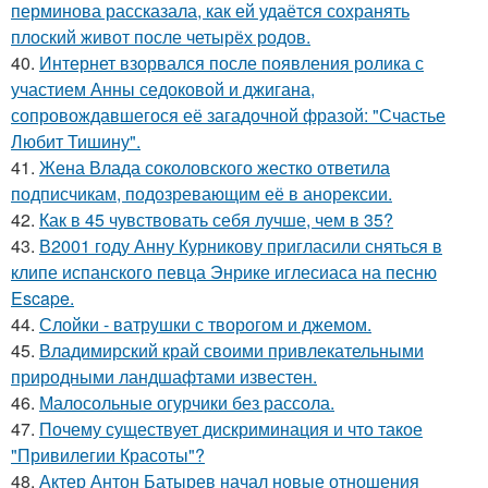
перминова рассказала, как ей удаётся сохранять
плоский живот после четырёх родов.
40.
Интернет взорвался после появления ролика с
участием Анны седоковой и джигана,
сопровождавшегося её загадочной фразой: "Счастье
Любит Тишину".
41.
Жена Влада соколовского жестко ответила
подписчикам, подозревающим её в анорексии.
42.
Как в 45 чувствовать себя лучше, чем в 35?
43.
В2001 году Анну Курникову пригласили сняться в
клипе испанского певца Энрике иглесиаса на песню
Escape.
44.
Слойки - ватрушки с творогом и джемом.
45.
Владимирский край своими привлекательными
природными ландшафтами известен.
46.
Малосольные огурчики без рассола.
47.
Почему существует дискриминация и что такое
"Привилегии Красоты"?
48.
Актер Антон Батырев начал новые отношения