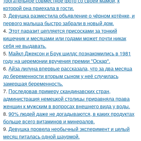
трогательное совместное фото со своей мамой, к
которой она приехала в гости.
3.
Девушка разместила объявление о чёрном котёнке, и
первого малыша быстро забрали в новый дом.
4.
Этот паразит цепляется присосками за тонкий
кишечник и месяцами или годами может почти никак
себя не выдавать.
5.
Майкл Джексон и Брук шилдс познакомились в 1981
году на церемонии вручения премии "Оскар".
6.
Айза лилуна впервые рассказала, что за два месяца
до беременности вторым сыном у неё случилась
замершая беременность.
7.
Последовав примеру скандинавских стран,
администрация немецкой столицы приравняла права
женщин к мужским в вопросах внешнего вида у воды.
8.
90% людей даже не догадываются, в каких продуктах
больше всего витаминов и минералов.
9.
Девушка провела необычный эксперимент и целый
месяц питалась одной шаурмой.