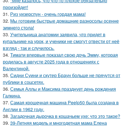
30.
"Мне казалось, что что-то плохое обязательно
произойдет!
31.
Риз уизерспун - очень гордая мама!
32.
Мы готовим быстрые домашние разносолы осенне
зимнего стола!
33.
Учительница анатомии заявила, что придет в
купальнике на урок, и ученики не смогут отвести от неё
взгляд - так и случилось.
34.
Тимати впервые показал свою дочь Эмму, которая
родилась в августе 2025 года в отношениях с
Валентиной.
35.
Сидни Суини и скутер Браун больше не прячутся от
публики в соцсетях.
36.
Семья Аллы и Максима празднует день рождения
Галкина.
37.
Самая крошечная машинa Peelp50 была созданa в
Англии в 1962 году.
38.
Загадочная дырочка в кошачьем ухе: что это такое?
39.
39-Летняя модель и многодетная мама Елена