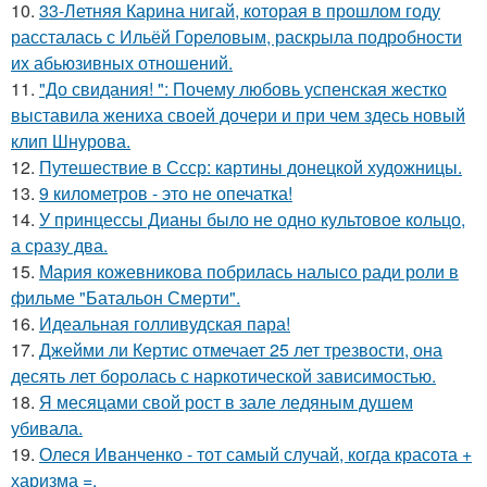
10.
33-Летняя Карина нигай, которая в прошлом году
рассталась с Ильёй Гореловым, раскрыла подробности
их абьюзивных отношений.
11.
"До свидания! ": Почему любовь успенская жестко
выставила жениха своей дочери и при чем здесь новый
клип Шнурова.
12.
Путешествие в Ссср: картины донецкой художницы.
13.
9 километров - это не опечатка!
14.
У принцессы Дианы было не одно культовое кольцо,
а сразу два.
15.
Мария кожевникова побрилась налысо ради роли в
фильме "Батальон Смерти".
16.
Идеальная голливудская пара!
17.
Джейми ли Кертис отмечает 25 лет трезвости, она
десять лет боролась с наркотической зависимостью.
18.
Я месяцами свой рост в зале ледяным душем
убивала.
19.
Олеся Иванченко - тот самый случай, когда красота +
харизма =.