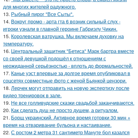
для многих жителей радужного.
13.
Рыбный пирог "Все Сыты".
14.
Вокруг промо - арта гта 6 возник сильный слух -
игроки узнали в главной героине Габриэлу Чикин.
15.
Королевская ватрушка. Мы включаем духовку на
температуру.
16.
Центральный защитник "Бетиса" Марк бартра вместе
со своей девушкой подошёл к отношениям с
неожиданной серьёзностью - вплоть до формальностей.
17.
Канье уэст впервые за долгое время опубликовал в
соцсетях совместные фото с женой Бьянкой цензори.
18.
Лерчек могут отправить на новую экспертизу после
видео тренировок в зале.
19.
Не все голливудские сказки свадьбой заканчиваются.
20.
Как сделать душ не просто душем, а ритуалом.
21.
Борщ украинский. Активное время готовки 30 мин +
время на отваривание бульона и настаивание.
22.
С ростом 2 метра 31 сантиметр Мануте бол казался