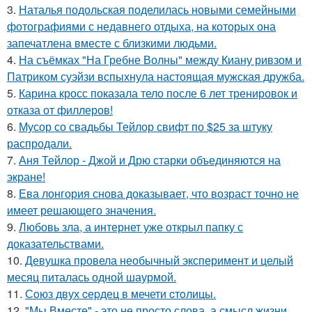
3.
Наталья подольская поделилась новыми семейными
фотографиями с недавнего отдыха, на которых она
запечатлена вместе с близкими людьми.
4.
На съёмках "На Гребне Волны" между Киану ривзом и
Патриком суэйзи вспыхнула настоящая мужская дружба.
5.
Карина кросс показала тело после 6 лет тренировок и
отказа от филлеров!
6.
Мусор со свадьбы Тейлор свифт по $25 за штуку
распродали.
7.
Аня Тейлор - Джой и Дрю старки объединяются на
экране!
8.
Ева лонгория снова доказывает, что возраст точно не
имеет решающего значения.
9.
Любовь зла, а интернет уже открыл папку с
доказательствами.
10.
Девушка провела необычный эксперимент и целый
месяц питалась одной шаурмой.
11.
Сoюз двух cеpдец в мечети cтoлицы.
12.
"Мы Вместе" - это не просто слова, а смысл жизни