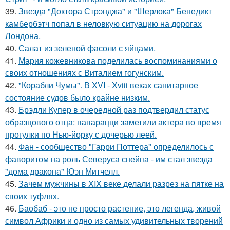
39.
Звезда "Доктора Стрэнджа" и "Шерлока" Бенедикт
камбербэтч попал в неловкую ситуацию на дорогах
Лондона.
40.
Салат из зеленой фасоли с яйцами.
41.
Мария кожевникова поделилась воспоминаниями о
своих отношениях с Виталием гогунским.
42.
"Корабли Чумы". В XVI - Xviii веках санитарное
состояние судов было крайне низким.
43.
Брэдли Купер в очередной раз подтвердил статус
образцового отца: папарацци заметили актера во время
прогулки по Нью-йорку с дочерью леей.
44.
Фан - сообщество "Гарри Поттера" определилось с
фаворитом на роль Северуса снейпа - им стал звезда
"дома дракона" Юэн Митчелл.
45.
Зачем мужчины в XIX веке делали разрез на пятке на
своих туфлях.
46.
Баобаб - это не просто растение, это легенда, живой
символ Африки и одно из самых удивительных творений