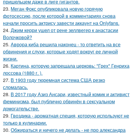
пришельцем даже в лиге гигантов.
23.
Меган Фокс опубликовала новую горячую
фотосессию, после которой в комментариях снова
начали просить актрису завести аккаунт на Onlyfans.
24.
Джим керри ушел от рене зеллвегер к анастасии
Волочковой?
25.
Аврора киба решила наконец - то ответить на все
обвинения и слухи, которые ходят вокруг ее личной
жизни.
26.
Картина, которую запрещала церковь: "Грех" Генриха
лоссова (1880 г. ).
27.
В 1903 году тюремная система США резко
сломалась.
28.
В 2017 году Азиз Ансари, известный комик и активист
феминизма, был публично обвинён в сексуальном
домогательстве.
29.
Гвоздика - ароматная специя, которую используют не
только в кулинарии.
30.
Обжираться и ничего не делать - не про александра