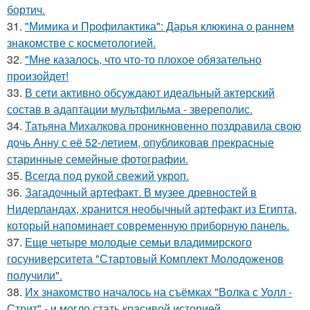
бортич.
31.
"Мимика и Профилактика": Дарья клюкина о раннем
знакомстве с косметологией.
32.
"Мне казалось, что что-то плохое обязательно
произойдет!
33.
В сети активно обсуждают идеальный актерский
состав в адаптации мультфильма - звереполис.
34.
Татьяна Михалкова проникновенно поздравила свою
дочь Анну с её 52-летием, опубликовав прекрасные
старинные семейные фотографии.
35.
Всегда под рукой свежий укроп.
36.
Загадочный артефакт. В музее древностей в
Нидерландах, хранится необычный артефакт из Египта,
который напоминает современную приборную панель.
37.
Еще четыре молодые семьи владимирского
госуниверситета "Стартовый Комплект Молодоженов
получили".
38.
Их знакомство началось на съёмках "Волка с Уолл -
Стрит" - и могло стать красивой историей.